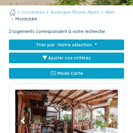
Locataires
Auvergne-Rhône-Alpes
Allier
Montoldre
2
logements correspondent à votre recherche.
Trier par :
Notre sélection
Ajuster vos critères
Mode Carte
Précédent
Suivant