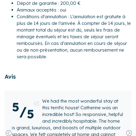
Dépôt de garantie : 200,00 €
Extérieur :
Animaux acceptés : oui
- Un beau jardin de 400 m² privatif et exposé plein sud
Conditions d'annulation : L’annulation est gratuite à
- Une terrasse de 18 m² et une pergola de 12 m² avec
plus de 14 jours de l’arrivée. À compter de 14 jours, le
mobilier pour profiter des beaux jours
montant total du séjour est dû, seuls les frais de
ménage éventuels et les taxes de séjour seront
Idéalement située à Morvillers-Saint-Saturnin, cette
remboursés. En cas d’annulation en cours de séjour
maison nichée au cœur d’un écrin de verdure vous invite à
ou de non-présentation, aucun remboursement ne
un séjour paisible en pleine nature. Entourée de pommiers
sera possible.
et de poiriers, elle offre un cadre bucolique partagé avec
des chevaux, poneys, chèvres et poules qui vivent autour
de la propriété. À proximité, vous trouverez tous les
Avis
commerces essentiels, ainsi que des boutiques,
restaurants, bars et un marché local.
Activités :
t wonderful stay at
Une jolie maison d
5
- Jardin Floral du Château de Digeon
/
use! Catherine was an
magnifique — confo
5
- Abbaye d'Auchy
 So responsive, helpful
équipée, avec un g
- Domaine Le Tropico
 hospitable. The home
jardin. Un point de 
- Château de Dromesnil
ts of multiple outdoor
explorer une très belle région, ou
- Parc Médiéval " À l'écoute de la nature"
at home and cannot
poser tranquillement en été. Une p