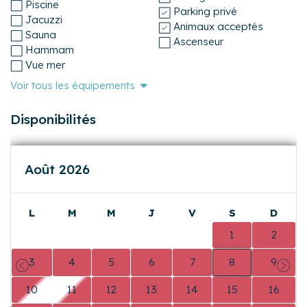
Climatisation
Vue lac
Linge de maison fourni
Chambres
WiFi
Draps fournis
Internet fibre optique
Terrasse
Disposition du
Balcon
logement et publics
Jardin
Garage
Piscine
Parking privé
Jacuzzi
Animaux acceptés
Sauna
Ascenseur
Hammam
Vue mer
Voir tous les équipements
Disponibilités
Août 2026