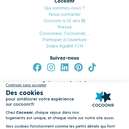
Professionnels
Notre réseau de conciergeries
Devenez conciergerie partenaire
Devenez apporteur d’affaires
Nos partenaires
Cocoonr
Qui sommes-nous ?
Nous contacter
Cocoonr a 10 ans 🎂
Presse
Cocooneur, Cocoonair, ...
Participer à l'aventure
Index égalité F/H
Suivez-nous
Paiement sécurisé