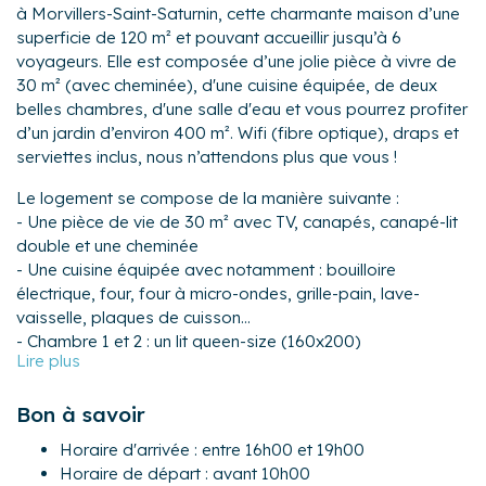
à Morvillers-Saint-Saturnin, cette charmante maison d’une
superficie de 120 m² et pouvant accueillir jusqu’à 6
voyageurs. Elle est composée d’une jolie pièce à vivre de
30 m² (avec cheminée), d'une cuisine équipée, de deux
belles chambres, d'une salle d'eau et vous pourrez profiter
d’un jardin d’environ 400 m². Wifi (fibre optique), draps et
serviettes inclus, nous n’attendons plus que vous !
Le logement se compose de la manière suivante :
- Une pièce de vie de 30 m² avec TV, canapés, canapé-lit
double et une cheminée
- Une cuisine équipée avec notamment : bouilloire
électrique, four, four à micro-ondes, grille-pain, lave-
vaisselle, plaques de cuisson...
- Chambre 1 et 2 : un lit queen-size (160x200)
- Une salle d'eau avec douche et WC
Pour encore plus de confort, les propriétaires ont décidé
Bon à savoir
d’investir dans les équipements complémentaires
Horaire d'arrivée : entre 16h00 et 19h00
suivants : chaise haute, lave-linge, lit bébé, barbecue et
Horaire de départ : avant 10h00
plancha (sur demande), ventilateur, table et fer à repasser.