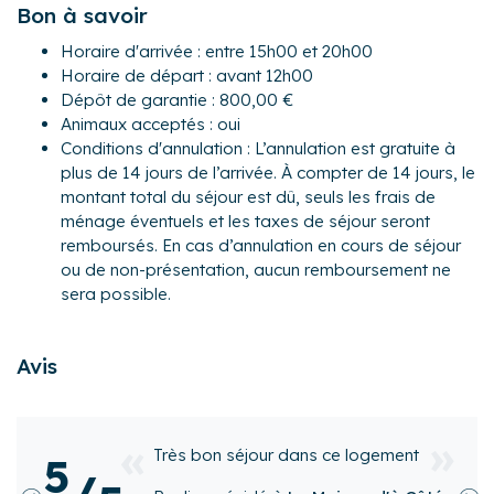
Bon à savoir
Au rez-de-chaussée :
Horaire d'arrivée : entre 15h00 et 20h00
- Un salon avec deux canapés, une table basse, une TV,
Horaire de départ : avant 12h00
une cheminée fonctionnelle ainsi qu'un espace avec un
Dépôt de garantie : 800,00 €
billard.
Animaux acceptés : oui
- Une grande salle à manger doté d'une table à manger
Conditions d'annulation : L’annulation est gratuite à
pouvant accueillir jusqu'à 6 convives.
plus de 14 jours de l’arrivée. À compter de 14 jours, le
- Une cuisine moderne, ouverte sur la salle à manger et
montant total du séjour est dû, seuls les frais de
entièrement équipée : réfrigérateur, lave-vaisselle,
ménage éventuels et les taxes de séjour seront
congélateur, four, plaques à induction, micro-ondes, grille-
remboursés. En cas d’annulation en cours de séjour
pain, bouilloire, cafetière à dosettes Senseo..
ou de non-présentation, aucun remboursement ne
A l'étage :
sera possible.
- Chambre 1 : un lit Queen-Size, une TV, des rangements et
un fauteuil.
Avis
- Chambre 2 : un lit Queen-Size et des rangements.
- Chambre 3 : un lit superposé (2 couchages) et des
rangements.
- Une salle d'eau avec une douche, une vasque, un sèche-
séjour dans ce logement
super logement
5
serviettes chauffant et un sèche-cheveux.
/
hôte très sym
- WC séparé.