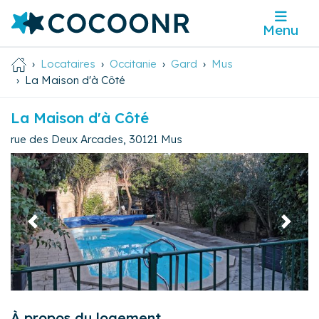
Menu
Locataires
Occitanie
Gard
Mus
La Maison d'à Côté
La Maison d'à Côté
rue des Deux Arcades
,
30121
Mus
Précédent
Suivan
À propos du logement