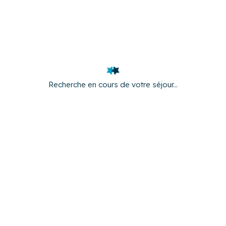
Retrouvez nos logements dans les villes
du département
Recherche en cours de votre séjour...
La Baule-Escoublac
Nantes