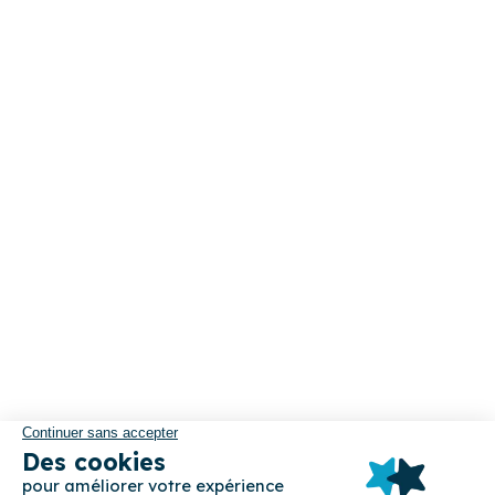
Magazine
Professionnels
Notre réseau de conciergeries
Devenez conciergerie partenaire
Devenez apporteur d’affaires
Nos partenaires
Cocoonr
Qui sommes-nous ?
Nous contacter
Cocoonr a 10 ans 🎂
Presse
Cocooneur, Cocoonair, ...
Participer à l'aventure
Index égalité F/H
Suivez-nous