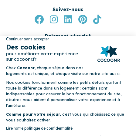
Suivez-nous
Paiement sécurisé
© 2026 Cocoonr –
Mentions légales
–
Conditions générales de
location
–
CGU
–
Politique de confidentialité
–
Politique de
cookies
Cocoonr est conçu et développé à Rennes 🇫🇷