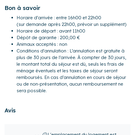
cuisine, salon, salle à manger. Cet espace est agrémenté
Bon à savoir
de grandes baies vitrées avec accès au balcon. La partie
Horaire d'arrivée : entre 16h00 et 22h00
nuit est séparée et distribuée ainsi : trois belles chambres,
(sur demande après 22h00, prévoir un supplément)
une salle de douche, une salle de bain et des WC séparés.
Horaire de départ : avant 11h00
Les chambres bénéficient également de l'ouverture sur le
Dépôt de garantie : 200,00 €
balcon.
Animaux acceptés : non
Un avantage de taille : un parking sécurisé privatif en
Conditions d'annulation : L’annulation est gratuite à
sous-sol.
plus de 30 jours de l’arrivée. À compter de 30 jours,
L'appartement peut accueillir confortablement jusqu'à 6
le montant total du séjour est dû, seuls les frais de
personnes avec ses trois chambres équipées ainsi : 1 lit
ménage éventuels et les taxes de séjour seront
double (160X200), 1 canapé lit deux personnes (140X200)
remboursés. En cas d’annulation en cours de séjour
et deux lits simples (90X190). Notez qu'il est possible de
ou de non-présentation, aucun remboursement ne
réunir les 2 lits simples pour en faire un lit double.
sera possible.
L'appartement est entièrement aménagé et équipé pour
que vous n’ayez plus qu'à poser vos valises. Il dispose
Avis
notamment de : cafetière Nespresso, connexion wifi, TV,
lave-linge, sèche-linge et lave-vaisselle.
L'Agence Cocoonr
 logement est
Le logement est très ag