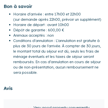
Bon à savoir
Composition du logement:
Horaire d'arrivée : entre 17h00 et 22h00
Rez-de-chaussée:
(sur demande après 22h00, prévoir un supplément)
* Un salon spacieux avec canapés, fauteuils, bibliothèque,
Horaire de départ : avant 10h00
baby-foot, bureau, télévision écran plat
Dépôt de garantie : 600,00 €
* Une cuisine entièrement équipée (réfrigérateur, four,
Animaux acceptés : non
micro-ondes, plaque à induction, Nespresso, lave-
Conditions d'annulation : L’annulation est gratuite à
vaisselle…)
plus de 30 jours de l’arrivée. À compter de 30 jours,
* Un coin repas convivial avec grande table pour 8
le montant total du séjour est dû, seuls les frais de
personnes
ménage éventuels et les taxes de séjour seront
* Une suite parentale avec lit queen-size (160x200),
remboursés. En cas d’annulation en cours de séjour
dressing et salle de bain privative (baignoire + douche à
ou de non-présentation, aucun remboursement ne
l’italienne)
sera possible.
* Un WC séparé
* Un patio extérieur privé, idéal pour vos pauses détente
Avis
À l’étage:
* Chambre 2 : un lit simple et salle d’eau privative
* Chambre 3 : un lit double (140x190)
* Chambre 4 : un lit double (140x190)
y conveniently
We had a great stay i