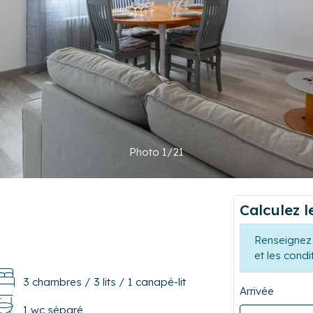
Photo 1/21
Calculez l
Renseignez 
et les condi
3 chambres
/
3 lits
/
1 canapé-lit
Arrivée
1 wc séparé