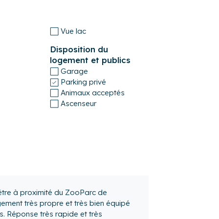
aration du logement pour les futurs
Vue lac
ect de propreté, de nettoyer et ranger la
Disposition du
oménagers après usage.
logement et publics
Garage
le logement.
Parking privé
ment.
Animaux acceptés
ison.
Ascenseur
’être à proximité du ZooParc de
gement très propre et très bien équipé
. Réponse très rapide et très