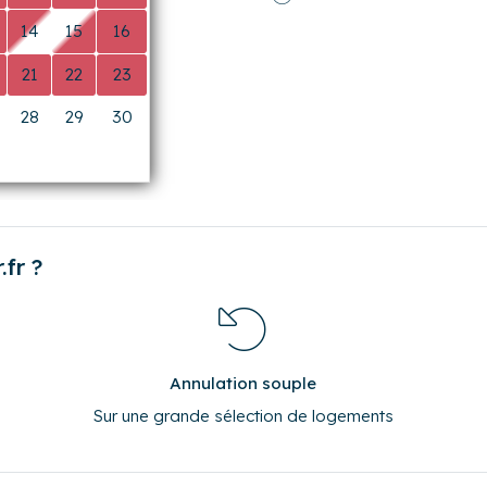
Suivant
14
15
16
21
22
23
28
29
30
0
0
0
fr ?
Annulation souple
Sur une grande sélection de logements