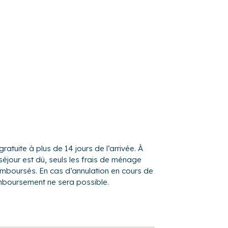
90).
trouverez un portique et un trampoline.
bilier pour profiter des beaux jours.
 ont décidé d’investir dans les équipements
e, lave-linge, lit parapluie, table et fer à
gratuite à plus de 14 jours de l’arrivée. À
séjour est dû, seuls les frais de ménage
remboursés. En cas d’annulation en cours de
her sur l'axe Blois - Saint Aignan, dans un
mboursement ne sera possible.
n vis à vis. Vous pourrez bénéficier à
is aussi de boutiques, restaurants, bars,