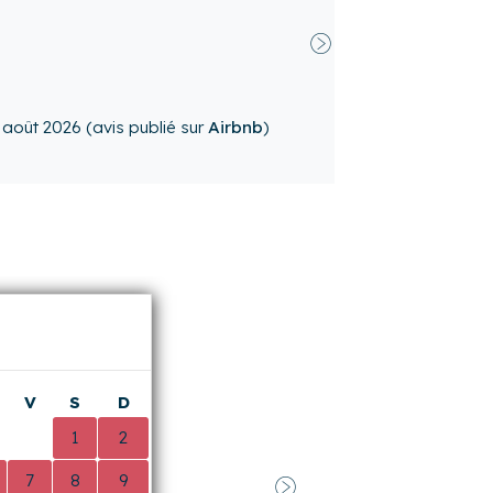
Suivant
n
août 2026
(avis publié sur
Airbnb
)
V
S
D
0
1
2
7
8
9