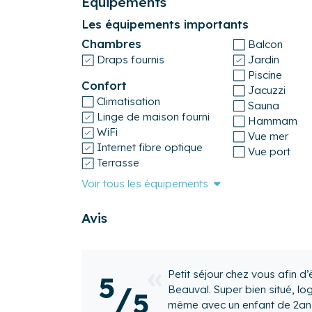
Équipements
- Draps et serviettes inclus.
Les équipements importants
- Les serviettes et torchons fournis.
- Le ménage de fin de séjour comprend la prép
Chambres
Balcon
visiteurs. Merci de le laisser dans un état corr
Draps fournis
Jardin
vaisselle et de nettoyer les appareils électr
Piscine
Confort
- Wifi gratuit à disposition (fibre optique).
Jacuzzi
Climatisation
- Un détecteur de monoxyde de carbone dans 
Sauna
Linge de maison fourni
- Les animaux ne sont pas admis dans le loge
Hammam
WiFi
- 3 marches pour accéder à l'intérieur de la ma
Vue mer
Internet fibre optique
Vue port
Terrasse
Voir tous les équipements
Avis
Petit séjour chez vous afin d
5
/
Beauval. Super bien situé, lo
5
même avec un enfant de 2ans