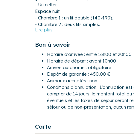
- Un cellier
Espace nuit :
- Chambre 1 : un lit double (140×190).
- Chambre 2 : deux lits simples.
- Chambre 3 : un canapé-lit de type BZ (140×1
- Une salle d'eau avec douche à l'italienne.
Bon à savoir
- WC séparé.
Horaire d'arrivée : entre 16h00 et 20h00
Extérieur :
Horaire de départ : avant 10h00
- Un beau jardin clos d'environ 1 000 m², vous 
Arrivée autonome : obligatoire
- Une terrasse à l'arrière de la maison avec mo
Dépôt de garantie : 450,00 €
Pour encore plus de confort, les propriétaires
Animaux acceptés : non
complémentaires suivants : barbecue, chaise haut
Conditions d'annulation : L’annulation est 
repasser.
compter de 14 jours, le montant total du 
éventuels et les taxes de séjour seront 
La maison est idéalement située à Noyers-sur-C
séjour ou de non-présentation, aucun re
environnement très agréable et calme sans aucu
proximité de tous les commerces essentiels ma
marché...
Carte