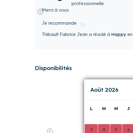
professionnelle.
Merci à vous
Précédent
Je recommande
Thibault Fabrice Jean
a résidé à
Happy
e
Disponibilités
Août 2026
L
M
M
J
0
0
0
0
3
4
5
6