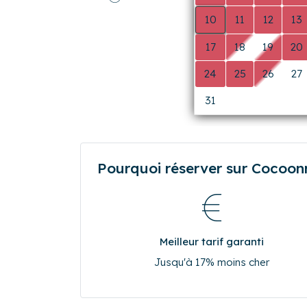
Précédent
10
11
12
13
17
18
19
20
24
25
26
27
31
0
0
0
Pourquoi réserver sur Cocoonr.
Meilleur tarif garanti
Jusqu'à 17% moins cher