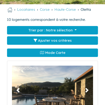
Locataires
Corse
Haute-Corse
Oletta
10
logements correspondent à votre recherche.
Trier par :
Notre sélection
Ajuster vos critères
Mode Carte
Précédent
Suivant