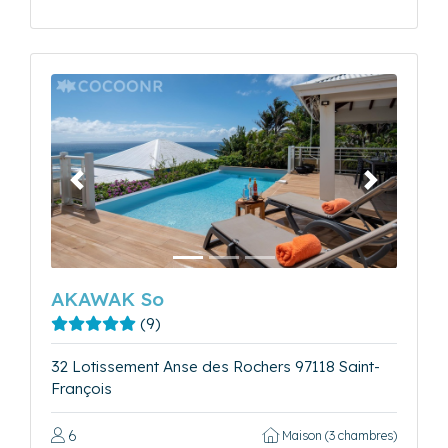
Précédent
Suivant
AKAWAK So
(9)
32 Lotissement Anse des Rochers 97118 Saint-
François
6
Maison (3 chambres)