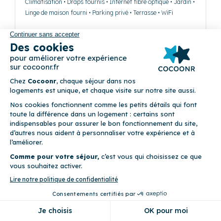
Climatisation • Draps fournis • Internet fibre optique • Jardin •
Linge de maison fourni • Parking privé • Terrasse • WiFi
Précédent
Suivant
Fleur de Bambou
(12)
129 Dunoyer - Cité de Frair Unis 97190 Le Gosier