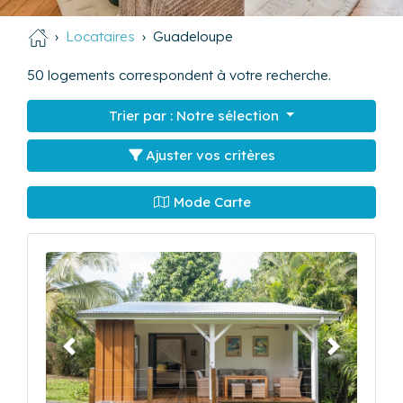
Locataires
Guadeloupe
50
logements correspondent à votre recherche.
Trier par :
Notre sélection
Ajuster vos critères
Mode Carte
Précédent
Suivant