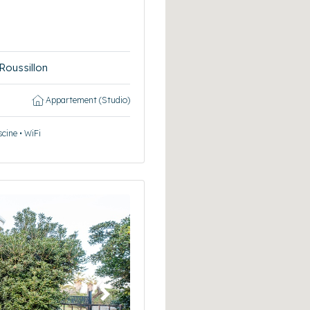
oussillon
Appartement (Studio)
scine • WiFi
Suivant