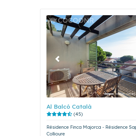
Précédent
Al Balcó Català
(45)
Résidence Finca Majorca - Résidence Sap
Collioure