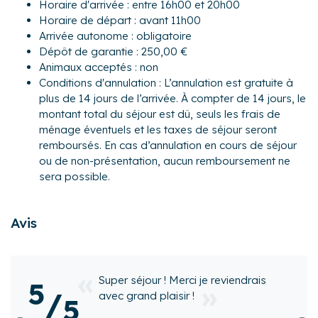
Horaire d'arrivée : entre 16h00 et 20h00
- Un balcon de 7 mètres de long exposé sud avec mobilier
Horaire de départ : avant 11h00
extérieur pour profiter des beaux jours
Arrivée autonome : obligatoire
Dépôt de garantie : 250,00 €
Pour encore plus de confort : chaise haute, lave-linge, lit
Animaux acceptés : non
bébé, table et fer à repasser.
Conditions d'annulation : L’annulation est gratuite à
Quartier
plus de 14 jours de l’arrivée. À compter de 14 jours, le
- Situé à St-Etienne dans un quartier très commerçant sans
montant total du séjour est dû, seuls les frais de
avoir la contrainte d'entrer dans la ville, vous serez à
ménage éventuels et les taxes de séjour seront
proximité du nœud qui dessert notamment : Lyon et
remboursés. En cas d’annulation en cours de séjour
l'aéroport St Exupéry, Clermont-Ferrand, Roanne et le Puy
ou de non-présentation, aucun remboursement ne
et Valence.
sera possible.
- Tous les commerces se trouvent à proximité : restaurants,
boulangeries, pâtisseries, primeurs, buralistes, fleuristes,
Avis
coiffeur, banques, La Poste, supérette Casino au rez-de-
chaussée de l'appartement...
- Dans l'immeuble vous trouverez également : médecins,
infirmiers, kinésithérapeutes, chirurgien-dentiste
i je reviendrais
Logement très bien p
5
ostéopathes etc....
/
!
5
Philippe
a résidé à
Fau
Activités