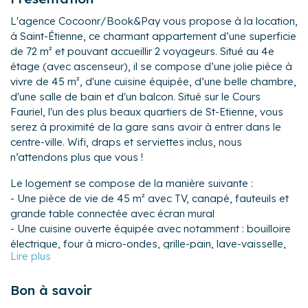
L'agence Cocoonr/Book&Pay vous propose à la location,
à Saint-Étienne, ce charmant appartement d’une superficie
de 72 m² et pouvant accueillir 2 voyageurs. Situé au 4e
étage (avec ascenseur), il se compose d’une jolie pièce à
vivre de 45 m², d'une cuisine équipée, d’une belle chambre,
d'une salle de bain et d'un balcon. Situé sur le Cours
Fauriel, l'un des plus beaux quartiers de St-Etienne, vous
serez à proximité de la gare sans avoir à entrer dans le
centre-ville. Wifi, draps et serviettes inclus, nous
n’attendons plus que vous !
Le logement se compose de la manière suivante :
- Une pièce de vie de 45 m² avec TV, canapé, fauteuils et
grande table connectée avec écran mural
- Une cuisine ouverte équipée avec notamment : bouilloire
électrique, four à micro-ondes, grille-pain, lave-vaisselle,
plaques de cuisson...
- Une chambre avec 1 lit queen-size (160×200) et dressing
Bon à savoir
attenant à la chambre avec machine à laver
- Une salle de bain avec douche et WC