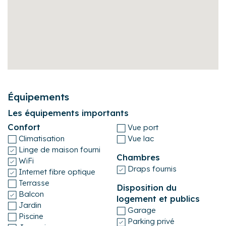
- Le ménage de fin de séjour comprend la préparation du
logement pour les futurs visiteurs. Merci de le laisser dans
un état correct de propreté et de nettoyer les appareils
électroménagers après usage.
- Toute demande d'arrivée ou de départ en dehors des
horaires indiqués est soumise à disponibilité de la
personne chargée des accueils. Un supplément forfaitaire
peut vous être demandé.
Équipements
Les équipements importants
Confort
Vue port
Climatisation
Vue lac
Linge de maison fourni
Chambres
WiFi
Draps fournis
Internet fibre optique
Terrasse
Disposition du
Balcon
logement et publics
Jardin
Garage
Piscine
Parking privé