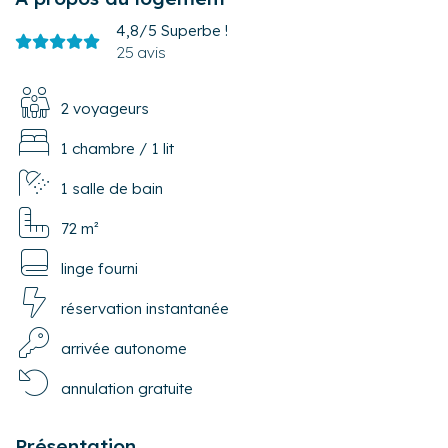
4,8/5
Superbe !
25 avis
2 voyageurs
1 chambre
/
1 lit
1 salle de bain
72 m²
linge fourni
réservation instantanée
arrivée autonome
annulation gratuite
Présentation