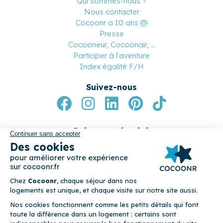
Qui sommes-nous ?
Nous contacter
Cocoonr a 10 ans 🎂
Presse
Cocooneur, Cocoonair, ...
Participer à l'aventure
Index égalité F/H
Suivez-nous
Paiement sécurisé
© 2026 Cocoonr –
Mentions légales
–
Conditions générales de
location
–
CGU
–
Politique de confidentialité
–
Politique de