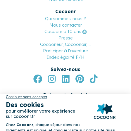
COCOONR
Voyageurs
Pourquoi réserver sur Cocoonr ?
Cocoonr Collection
Nos destinations
Propriétaires
Les offres Cocoonr
Comparez nos offres
Mon compte propriétaire
Parrainez vos proches
Cocoonr X Espaces Atypiques
Magazine
Professionnels
Notre réseau de conciergeries
Devenez conciergerie partenaire
Devenez apporteur d’affaires
Nos partenaires