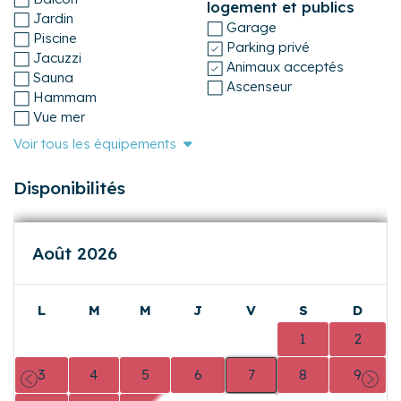
Équipements
Les équipements importants
Confort
Vue port
Climatisation
Vue lac
Linge de maison fourni
Chambres
WiFi
Draps fournis
Internet fibre optique
Terrasse
Disposition du
Balcon
logement et publics