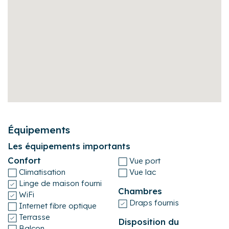
personnes qui recherchent le calme, la 
véritable dépaysement. Merci au propri
amie pour l'accueil !
Florence
a résidé à
L'appartement de
juillet 2026
(avis publié sur
Airbnb
)
Carte