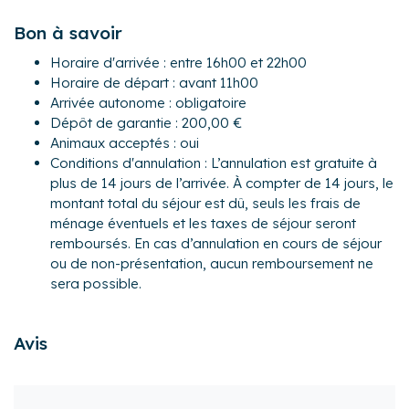
Extérieur :
Bon à savoir
- Une terrasse privée de 9 m² avec table et chaises pour
Horaire d'arrivée : entre 16h00 et 22h00
profiter des beaux jours
Horaire de départ : avant 11h00
L’appartement est idéalement situé à Saint-Rémy, dans un
Arrivée autonome : obligatoire
environnement très agréable. Vous pourrez profiter à
Dépôt de garantie : 200,00 €
proximité de tous les commerces essentiels mais aussi de
Animaux acceptés : oui
boutiques, restaurants, bars, marché...
Conditions d'annulation : L’annulation est gratuite à
plus de 14 jours de l’arrivée. À compter de 14 jours, le
Activités :
montant total du séjour est dû, seuls les frais de
- Voie verte (boucle de 144 km Givry / Cluny / Chalon-sur-
ménage éventuels et les taxes de séjour seront
Saône / Mâcon)
remboursés. En cas d’annulation en cours de séjour
- Musée de la photographie Niépce à Chalon-sur-Saône
ou de non-présentation, aucun remboursement ne
- Route des vins
sera possible.
- Harras de Cluny
- Divers châteaux (Rully, Germolles, Couches, La Ferté)
Avis
Transports :
Si vous choisissez de venir en voiture, vous pourrez vous
garer directement dans le parking privé de l’appartement.