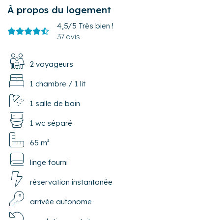
À propos du logement
4,5/5
Très bien !
37 avis
2 voyageurs
1 chambre
/
1 lit
1 salle de bain
1 wc séparé
65 m²
linge fourni
réservation instantanée
arrivée autonome