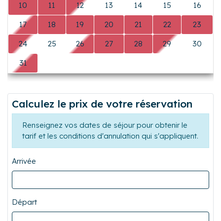
Jardin
Garage
Piscine
Parking privé
Jacuzzi
Animaux acceptés
Sauna
Ascenseur
Hammam
Vue mer
Voir tous les équipements
Disponibilités
Août 2026
L
M
M
J
V
S
D
0
0
0
0
0
1
2
3
4
5
6
7
8
9
Précédent
Suiva