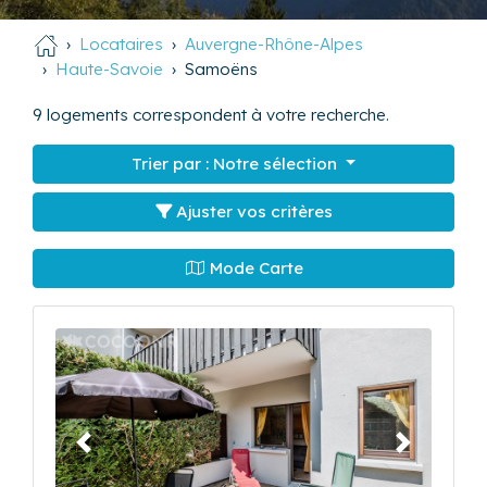
Locataires
Auvergne-Rhône-Alpes
Haute-Savoie
Samoëns
9
logements correspondent à votre recherche.
Trier par :
Notre sélection
Ajuster vos critères
Mode Carte
Précédent
Suivant