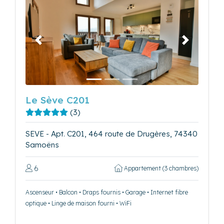
Précédent
Suivant
Le Sève C201
(3)
SEVE - Apt. C201, 464 route de Drugères, 74340
Samoëns
6
Appartement (3 chambres)
Ascenseur • Balcon • Draps fournis • Garage • Internet fibre
optique • Linge de maison fourni • WiFi