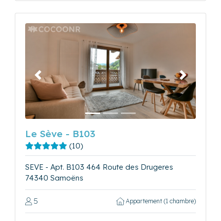
Précédent
Suivant
Le Sève - B103
(10)
SEVE - Apt. B103 464 Route des Drugeres
74340 Samoëns
5
Appartement (1 chambre)