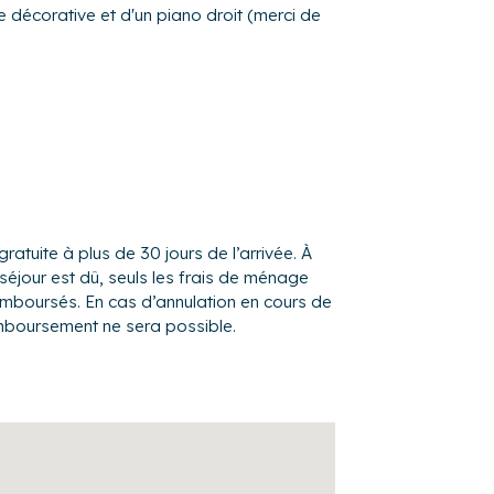
e décorative et d'un piano droit (merci de
 : table à manger, 5 chaises, lave-
 bouilloire, réfrigérateur, congélateur,
t accueillir 4 personnes, douche et vélo
le (140 cm x 190 cm).
gratuite à plus de 30 jours de l’arrivée. À
séjour est dû, seuls les frais de ménage
 x 190 cm).
remboursés. En cas d’annulation en cours de
nêtre donnant sur
mboursement ne sera possible.
, armoire vitrée et cheminée décorative.
re ou de lecture.
 douche à jets et baignoire.