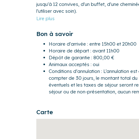
jusqu'à 12 convives, d'un buffet, d'une cheminé
l'utiliser avec soin).
- Grande cuisine lumineuse entièrement équipée
vaisselle, four, cafetière Nespresso, grille-pain,
plaques de cuisson, vaisselle et couverts.. .
Bon à savoir
- "Salle de détente" équipée d'un sauna pouvan
Horaire d'arrivée : entre 15h00 et 20h00
d'appartement.
Horaire de départ : avant 11h00
- WC séparés.
Dépôt de garantie : 800,00 €
Premier étage :
Animaux acceptés : oui
- Une grande chambre parentale avec lit doub
Conditions d'annulation : L’annulation est 
- Salle d'eau avec douche et WC.
compter de 30 jours, le montant total du 
- Chambre 2 aménagée d'un lit double (140 cm
éventuels et les taxes de séjour seront 
- Chambre 3 aménagée d'un lit double (140 cm x 190 cm) avec porte fe
séjour ou de non-présentation, aucun re
un petit balcon.
- Chambre 4 avec lit double (140 cm x 190 cm)
Carte
- Chambre 5 avec lit simple et un poste d'écritu
- Salle de bain spacieuse avec double vasque,
- Cellier aménagé avec machine à laver.
Deuxième étage :