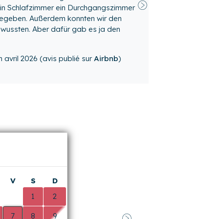
).
 en voiture).
en
janvier 2026
(avis publié sur
Airbnb
)
nement libre sur herbe pour 8 à 10
V
S
D
0
1
2
7
8
9
Suivant
14
15
16
21
22
23