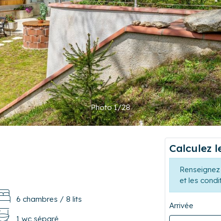
Photo 1/28
Calculez l
Renseignez 
et les condi
6 chambres
/
8 lits
Arrivée
1 wc séparé