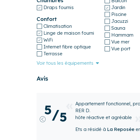
Chambres
Balcon
Draps fournis
Jardin
Piscine
Confort
Jacuzzi
Climatisation
Sauna
Linge de maison fourni
Hammam
WiFi
Vue mer
Internet fibre optique
Vue port
Terrasse
Voir tous les équipements
Avis
our la proximité du
Correct
5
/
5
Patricia
a résidé à
Précédent
Airbnb
)
 publié sur
Airbnb
)