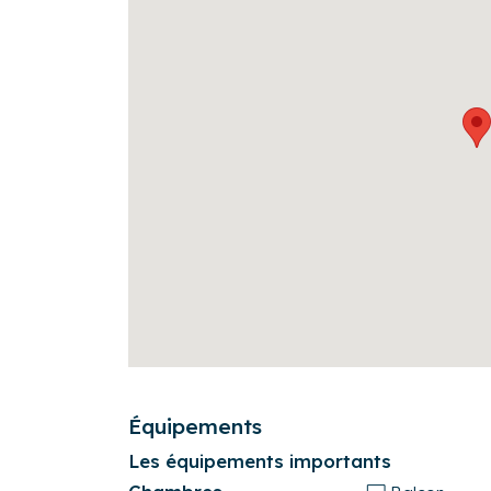
- Le ménage de fin de séjour comprend la prép
visiteurs. Merci de le laisser dans un état corr
électroménagers après usage.
- Toute demande d'arrivée ou de départ en de
disponibilité de la personne chargée des accue
être demandé.
Équipements
Les équipements importants