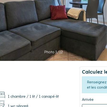
Photo 1/12
Calculez l
Renseignez 
et les condi
1 chambre
/
1 lit
/
1 canapé-lit
Arrivée
1 wc séparé