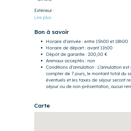
Extérieur :
- Un jardin de 150 m² partagé, non clos pour p
L’appartement est idéalement situé à Stains, 
Bon à savoir
pourrez bénéficier à proximité de tous les co
boutiques, restaurants, bars, marché...
Horaire d'arrivée : entre 15h00 et 18h00
Horaire de départ : avant 11h00
Transports :
Dépôt de garantie : 200,00 €
Si vous choisissez de venir en voiture, vous p
Animaux acceptés : non
parking privé de l’appartement.
Conditions d'annulation : L’annulation est 
compter de 7 jours, le montant total du s
Pour ce qui est des autres modes de transports
éventuels et les taxes de séjour seront 
vous être utiles :
séjour ou de non-présentation, aucun re
- Gare la plus proche : Gare de Stains à enviro
- Aéroport le plus proche : Aéroport de Paris-
voiture
Carte
Autres remarques :
- Draps et serviettes inclus
- Les animaux ne sont pas acceptés.