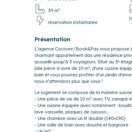
39 m²
réservation instantanée
Présentation
L'agence Cocoonr/Book&Pay vous propose à l
charmant appartement das une résidence privé
accueillir jusqu’à 3 voyageurs. Situé au 3ᵉ ét
jolie pièce à vivre de 10 m², d'une cuisine équi
bain et vous pourrez profiter d’un jardin d’envir
nous n’attendons plus que vous !
Le logement se compose de la manière suivant
- Une pièce de vie de 10 m² avec TV, canapé-l
- Une cuisine équipée avec notamment : bouilloi
lave-vaisselle, plaques de cuisson...
- Une chambre avec un lit double (140×190)
- Une salle de bain avec douche et baignoire
- Un WC.