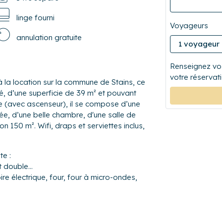
linge fourni
Voyageurs
annulation gratuite
Renseignez vos
votre réservati
a location sur la commune de Stains, ce
, d’une superficie de 39 m² et pouvant
age (avec ascenseur), il se compose d’une
pée, d’une belle chambre, d'une salle de
on 150 m². Wifi, draps et serviettes inclus,
e :
it double…
re électrique, four, four à micro-ondes,