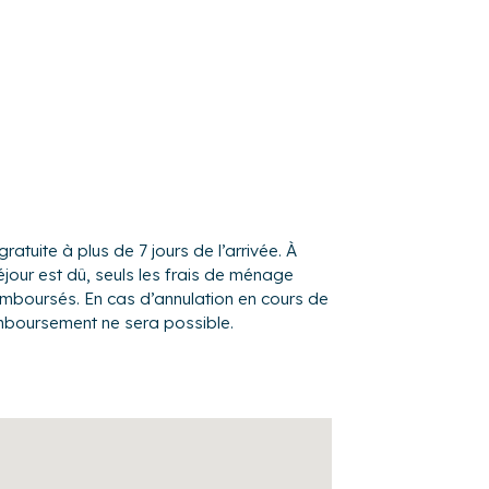
rofiter des beaux jours
dans un environnement très agréable. Vous
mmerces essentiels mais aussi de
ourrez vous garer directement dans le
gratuite à plus de 7 jours de l’arrivée. À
éjour est dû, seuls les frais de ménage
, voici quelques informations qui pourront
remboursés. En cas d’annulation en cours de
mboursement ne sera possible.
n 2 min en voiture
Charles de Gaulle à environ 25 min en