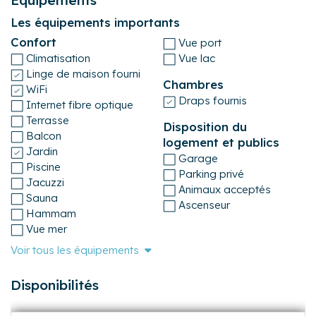
Toute la maison sera à vous.
A votre arrivée :
— Le ménage sera fait
Équipements
— Les lits seront prêts
Les équipements importants
— Des serviettes propres, du savon et du shampoing
Confort
Vue port
seront mis à votre disposition .
Climatisation
Vue lac
N'hésitez pas à prendre contact avec nous pour obtenir
Linge de maison fourni
Chambres
des informations complémentaires.
WiFi
Draps fournis
Internet fibre optique
Numéro d'enregistrement
Terrasse
Disposition du
6748200309876
Balcon
logement et publics
Jardin
Garage
Piscine
Parking privé
Jacuzzi
Animaux acceptés
Sauna
Ascenseur
Hammam
Vue mer
Voir tous les équipements