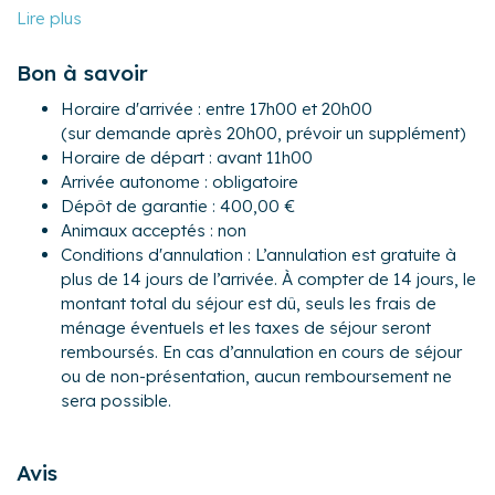
Vous aurez également accès à un petit jardin de 40 m2 ,
où vous pourrez profiter du beau temps et prendre
Bon à savoir
l'apéritif pendant l'été.
Horaire d'arrivée : entre 17h00 et 20h00
Dans le hall d'entrée, un bel escalier en bois vous
(sur demande après 20h00, prévoir un supplément)
permettra d’accéder au premier étage. Vous y trouverez :
Horaire de départ : avant 11h00
• Deux grandes chambres parentales communicantes
Arrivée autonome : obligatoire
(avec un lit double et un lit king size). ATTENTION: la porte
Dépôt de garantie : 400,00 €
qui sépare les deux chambres est transparente.
Animaux acceptés : non
• Une 3eme chambre à la décoration exotique avec un lit
Conditions d'annulation : L’annulation est gratuite à
queen size.
plus de 14 jours de l’arrivée. À compter de 14 jours, le
• Une salle de bain avec vasque à l’ancienne et baignoire
montant total du séjour est dû, seuls les frais de
douche qui sauront vous faire voyager dans le temps. WC
ménage éventuels et les taxes de séjour seront
• 1 WC séparé
remboursés. En cas d’annulation en cours de séjour
ou de non-présentation, aucun remboursement ne
En empruntant à nouveau l’escalier, vous pourrez accéder
sera possible.
au second étage. Vous y trouverez :
• Une grande chambre avec bureau.
• Une chambre parentale avec salle de bain et WC.
Avis
• Une chambre plus petite avec deux lits simples.