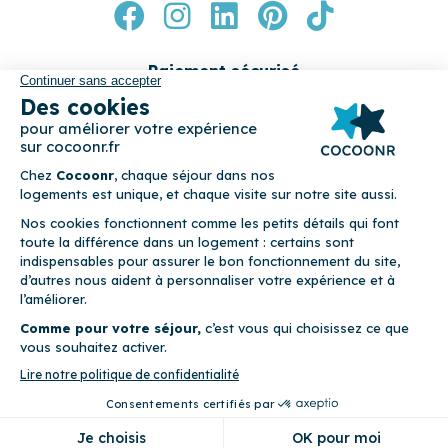
Index égalité F/H
Suivez-nous
Paiement sécurisé
© 2026 Cocoonr –
Mentions légales
–
Conditions générales de
location
–
CGU
–
Politique de confidentialité
–
Politique de
cookies
Cocoonr est conçu et développé à Rennes 🇫🇷
Voir le prix