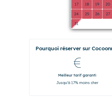
10
11
12
13
17
18
19
20
24
25
26
27
31
0
0
0
Pourquoi réserver sur Cocoonr.
Meilleur tarif garanti
Jusqu'à 17% moins cher