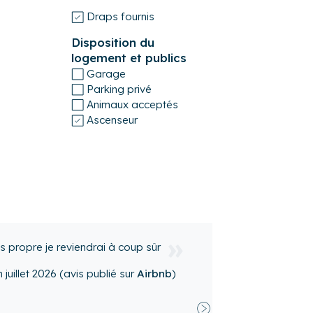
Draps fournis
Disposition du
logement et publics
Garage
Parking privé
Animaux acceptés
Ascenseur
assé un bon séjour 😊
oftop
en
mai 2026
(avis publié sur