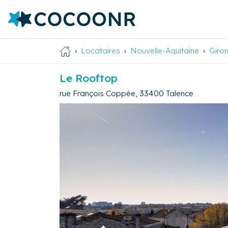
Locataires
Nouvelle-Aquitaine
Giro
Le Rooftop
rue François Coppée
,
33400
Talence