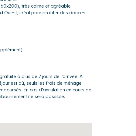
160x200), très calme et agréable
d Ouest, idéal pour profiter des douces
, chaises et un salon vous offre une vue
enne, meuble vasque et WC
insi que quelques capsules de café,
upplément)
ous sont fournis et votre lit est fait à votre
!
 ont décidé d’investir dans les équipements
gratuite à plus de 7 jours de l’arrivée. À
ge, table et fer à repasser ainsi qu'un
éjour est dû, seuls les frais de ménage
, chaise haute, baignoire bébé....)
remboursés. En cas d’annulation en cours de
mboursement ne sera possible.
environnement très agréable et calme dans
urrez stationner dans la rue (payant). 1h30
que