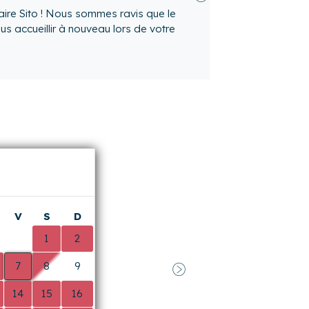
Suivant
que vous ayez apprécié votre séjour
 revoir bientôt!
V
S
D
0
1
2
7
8
9
Suivant