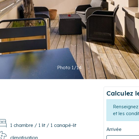
Photo 1/14
Calculez l
Renseignez 
et les condi
1 chambre
/
1 lit
/
1 canapé-lit
Arrivée
climatisation