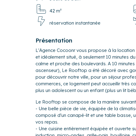
42 m²
réservation instantanée
Présentation
L'Agence Cocoonr vous propose à la location 
et idéalement situé, à seulement 10 minutes du
calme et proche des boulevards. A 10 minutes 
ascenseur), Le Rooftop a été décoré avec goût
pour découvrir notre ville, pour un séjour prof
commerces, ce logement peut accueillir très 
plus un adolescent ou un enfant (plus un lit bé
Le Rooftop se compose de la manière suivant
- Une belle pièce de vie, équipée de la climati
composé d'un canapé-lit et une table basse, u
vos repas.
- Une cuisine entièrement équipée et ouverte sur
induction, micro-ondes, grille-pain, bouilloire, 