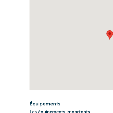
Pour ce qui est des autres modes de transports
vous être utiles :
- Arrêt de Tramway B "Saint Genès" à 8 minute
- Bus: ligne 3 à 50 m et ligne 2 à 100 m
- La gare est à 15 minutes
Autres remarques :
- Draps et serviettes inclus
- Wifi gratuit à disposition (fibre optique)
- Les animaux ne sont pas admis dans le log
Sur place, vous serez accueillis par l’équipe d
« prêt-à-vivre », qui sera à votre écoute tout 
d’en profiter au mieux.
Équipements
Les équipements importants