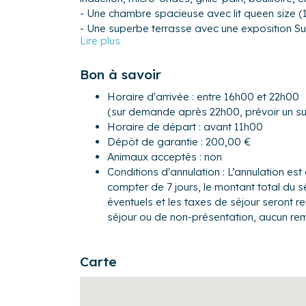
- Une chambre spacieuse avec lit queen size (
- Une superbe terrasse avec une exposition Su
soirée Bordelaise. Elle est équipée d'une table
incroyable
Bon à savoir
- Une salle de bain avec une douche à l'itali
Horaire d'arrivée : entre 16h00 et 22h00
Des draps, serviettes et torchons de qualité a
(sur demande après 22h00, prévoir un s
sachets de thé, sucre, sel, poivre, huile d’olive v
Horaire de départ : avant 11h00
arrivée.
Dépôt de garantie : 200,00 €
Naturellement, le Wifi est accessible et gratuit 
Animaux acceptés : non
Pour encore plus de confort, les propriétaires
Conditions d'annulation : L’annulation est 
complémentaires suivants : lave-linge, sèche lin
compter de 7 jours, le montant total du s
équipement complet pour un bébé (lit parapluie
éventuels et les taxes de séjour seront 
séjour ou de non-présentation, aucun re
L’appartement est idéalement situé, dans un 
un quartier très commerçants.
Carte
Transports :
Si vous choisissez de venir en voiture, vous po
de parking gratuit dans la rue grâce à un dis