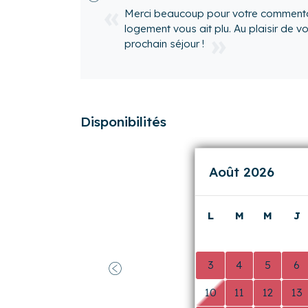
Airbnb
)
Précédent
Réponse de l’agence
Merci Aboubacar, nous sommes ravis 
dans notre logement et espérons vous
Disponibilités
Août 2026
L
M
M
J
0
0
0
0
3
4
5
6
Précédent