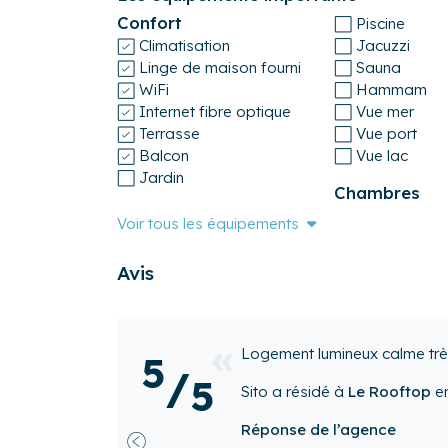
Confort
Piscine
Climatisation
Jacuzzi
Linge de maison fourni
Sauna
WiFi
Hammam
Internet fibre optique
Vue mer
Terrasse
Vue port
Balcon
Vue lac
Jardin
Chambres
Voir tous les équipements
Avis
Bonjour,
5
/
Merci pour l’accueil et j’ai p
5
Cdt,
Aboubacar
a résidé à
Le Ro