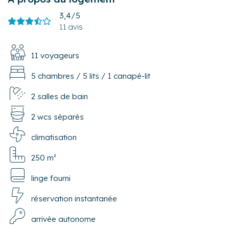
3,4/5
11 avis
11 voyageurs
5 chambres
/
5 lits
/
1 canapé-lit
2 salles de bain
2 wcs séparés
climatisation
250 m²
linge fourni
réservation instantanée
arrivée autonome