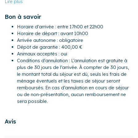
- Chambre 1 : un lit queen-size (160×200)
- Chambre 2 : un lit double (140×190)
Bon à savoir
- Chambre 3 : un lit double (140×190)
- Une salle de billard
Horaire d'arrivée : entre 17h00 et 22h00
- Une salle de bain avec une baignoire balnéo pour 2
Horaire de départ : avant 10h00
personnes et une douche
Arrivée autonome : obligatoire
- Un WC séparé
Dépôt de garantie : 400,00 €
Animaux acceptés : oui
A l'étage :
Conditions d'annulation : L’annulation est gratuite à
- Chambre 4 : un lit double (140×190)
plus de 30 jours de l’arrivée. À compter de 30 jours,
- Chambre 5 : un lit simple (90×190)
le montant total du séjour est dû, seuls les frais de
- Une salle d'eau avec douche
ménage éventuels et les taxes de séjour seront
- Un WC séparé
remboursés. En cas d’annulation en cours de séjour
Dans la dépendance :
ou de non-présentation, aucun remboursement ne
- Un coin repas avec une kitchenette équipée, une table et
sera possible.
des chaises
- Un coin salon avec un canapé-lit double et deux fauteuils
Avis
Pour encore plus de confort, les propriétaires ont décidé
d’investir dans les équipements complémentaires
suivants : barbecue, chaise haute, lave-linge, lit bébé,