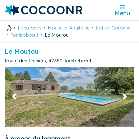
Menu
Locataires
Nouvelle-Aquitaine
Lot-et-Garonne
Tombebœuf
Le Moutou
Le Moutou
Route des Pruniers
,
47380
Tombebœuf
Précédent
Suivan
À propos du logement