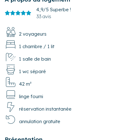
4,9/5
Superbe !
33 avis
2 voyageurs
1 chambre
/
1 lit
1 salle de bain
1 wc séparé
42 m²
linge fourni
réservation instantanée
annulation gratuite
Présentation