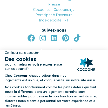
Professionnels
Notre réseau de conciergeries
Devenez conciergerie partenaire
Devenez apporteur d’affaires
Nos partenaires
Cocoonr
Qui sommes-nous ?
Nous contacter
Cocoonr a 10 ans 🎂
Presse
Cocooneur, Cocoonair, ...
Participer à l'aventure
Index égalité F/H
Suivez-nous
Paiement sécurisé