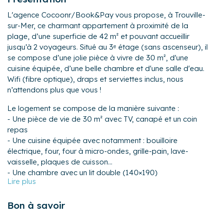
L'agence Cocoonr/Book&Pay vous propose, à Trouville-
sur-Mer, ce charmant appartement à proximité de la
plage, d’une superficie de 42 m² et pouvant accueillir
jusqu’à 2 voyageurs. Situé au 3ᵉ étage (sans ascenseur), il
se compose d’une jolie pièce à vivre de 30 m², d'une
cuisine équipée, d’une belle chambre et d'une salle d'eau.
Wifi (fibre optique), draps et serviettes inclus, nous
n’attendons plus que vous !
Le logement se compose de la manière suivante :
- Une pièce de vie de 30 m² avec TV, canapé et un coin
repas
- Une cuisine équipée avec notamment : bouilloire
électrique, four, four à micro-ondes, grille-pain, lave-
vaisselle, plaques de cuisson...
- Une chambre avec un lit double (140×190)
- Une salle d'eau avec douche
- Un WC séparé
Bon à savoir
L’appartement est idéalement situé à Trouville-sur-Mer,