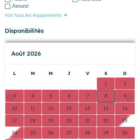
Draps fournis
Hammam
Vue mer
Confort
Vue port
Climatisation
Vue lac
Linge de maison fourni
Disposition du
WiFi
logement et publics
Internet fibre optique
Terrasse
Garage
Balcon
Parking privé
Jardin
Animaux acceptés
Piscine
Ascenseur
Jacuzzi
Voir tous les équipements
Disponibilités
Août 2026