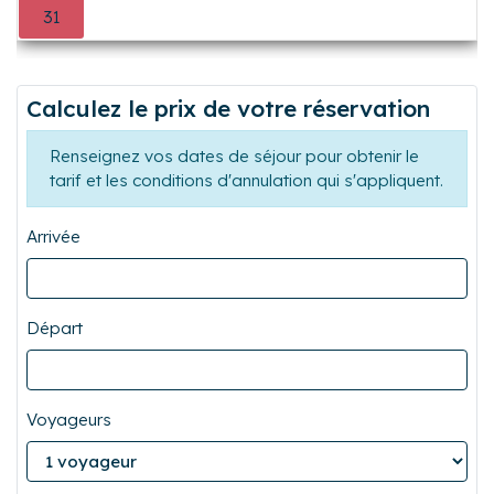
L
M
M
J
V
S
D
0
0
0
0
0
1
2
3
4
5
6
7
8
9
Précédent
Suiva
10
11
12
13
14
15
16
17
18
19
20
21
22
23
24
25
26
27
28
29
30
31
0
0
0
0
0
0
Calculez le prix de votre réservation
Renseignez vos dates de séjour pour obtenir le
tarif et les conditions d'annulation qui s'appliquent.
Arrivée