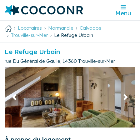
Menu
Locataires
Normandie
Calvados
Trouville-sur-Mer
Le Refuge Urbain
Le Refuge Urbain
rue Du Général de Gaulle
,
14360
Trouville-sur-Mer
Précédent
Suivan
À propos du logement