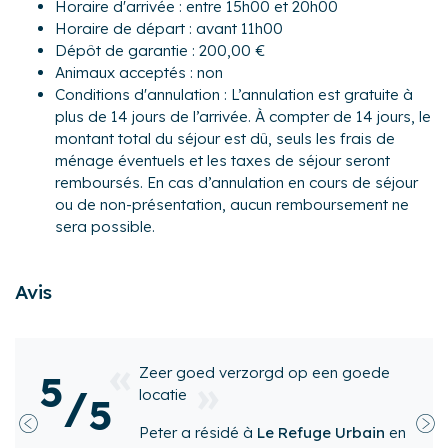
Horaire d'arrivée : entre 15h00 et 20h00
dans un environnement très agréable. Vous pourrez
Horaire de départ : avant 11h00
bénéficier à proximité de tous les commerces essentiels
Dépôt de garantie : 200,00 €
mais aussi de boutiques, restaurants, bars, marché...
Animaux acceptés : non
Transports :
Conditions d'annulation : L’annulation est gratuite à
Si vous choisissez de venir en voiture, vous pourrez vous
plus de 14 jours de l’arrivée. À compter de 14 jours, le
garer gratuitement dans les rues à proximité du logement.
montant total du séjour est dû, seuls les frais de
ménage éventuels et les taxes de séjour seront
Pour ce qui est des autres modes de transports, voici
remboursés. En cas d’annulation en cours de séjour
quelques informations qui pourront vous être utiles :
ou de non-présentation, aucun remboursement ne
- Gare la plus proche : Deauville Trouville à environ 400 m
sera possible.
- Aéroport le plus proche : Caen à environ 55 km
Autres remarques :
Avis
- Draps et serviettes inclus.
- Les animaux ne sont pas admis dans le logement.
- Le ménage de fin de séjour comprend la préparation du
logement pour les futurs visiteurs. Merci de le laisser dans
zorgd op een goede
Super appartement,
5
un état correct de propreté et de nettoyer les appareils
/
à quelques minutes
5
électroménagers après usage.
Deauville. Le logeme
 à
Le Refuge Urbain
- Toute demande d'arrivée ou de départ en dehors des
en
propre et l’accueil 