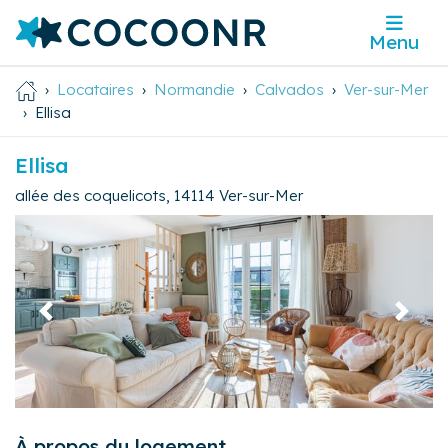
Menu
Locataires
Normandie
Calvados
Ver-sur-Mer
Ellisa
Ellisa
allée des coquelicots
,
14114
Ver-sur-Mer
Précédent
Suivan
À propos du logement