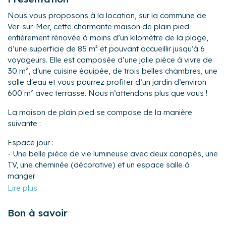
Nous vous proposons à la location, sur la commune de
Ver-sur-Mer, cette charmante maison de plain pied
entièrement rénovée à moins d’un kilomètre de la plage,
d’une superficie de 85 m² et pouvant accueillir jusqu’à 6
voyageurs. Elle est composée d’une jolie pièce à vivre de
30 m², d'une cuisine équipée, de trois belles chambres, une
salle d'eau et vous pourrez profiter d’un jardin d’environ
600 m² avec terrasse. Nous n’attendons plus que vous !
La maison de plain pied se compose de la manière
suivante :
Espace jour :
- Une belle pièce de vie lumineuse avec deux canapés, une
TV, une cheminée (décorative) et un espace salle à
manger.
- Une cuisine ouverte équipée avec notamment : îlot
central, bouilloire électrique, grille-pain, four à micro-
ondes, four, plaques de cuisson, lave-vaisselle, cafetière à
Bon à savoir
dosettes Senseo...