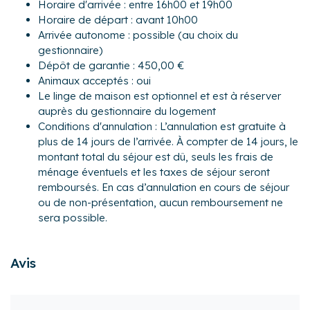
Horaire d'arrivée : entre 16h00 et 19h00
- Une buanderie au sous sol.
Horaire de départ : avant 10h00
Espace Nuit :
Arrivée autonome : possible (au choix du
- Chambre Jungle : un lit queen-size (160×200).
gestionnaire)
- Chambre Voyage : un lit double (140×190).
Dépôt de garantie : 450,00 €
- Chambre Bohème romantique : un lit queen-size
Animaux acceptés : oui
(160×200).
Le linge de maison est optionnel et est à réserver
- Une salle d'eau avec douche à l'italienne.
auprès du gestionnaire du logement
- WC séparé.
Conditions d'annulation : L’annulation est gratuite à
plus de 14 jours de l’arrivée. À compter de 14 jours, le
Pour encore plus de confort, les propriétaires ont décidé
montant total du séjour est dû, seuls les frais de
d’investir dans les équipements complémentaires
ménage éventuels et les taxes de séjour seront
suivants : chaise haute, lave-linge, lit bébé, table et fer à
remboursés. En cas d’annulation en cours de séjour
repasser et un barbecue.
ou de non-présentation, aucun remboursement ne
sera possible.
En réservant cette maison, vous pourrez bénéficier des
facilités suivantes pendant votre séjour :
- Un beau jardin clos de 600 m² et arboré d'arbre fruitiers
Avis
ainsi qu'une terrasse de 20 m² exposé Sud avec mobilier
pour profiter des beaux jours.
- Stationnement devant la maison.