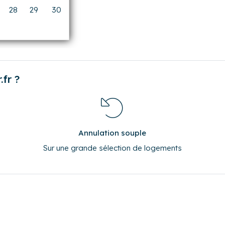
14
15
16
21
22
23
28
29
30
0
0
0
fr ?
Annulation souple
Sur une grande sélection de logements