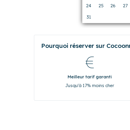
10
11
12
13
17
18
19
20
24
25
26
27
31
0
0
0
Pourquoi réserver sur Cocoonr.
Meilleur tarif garanti
Jusqu'à 17% moins cher