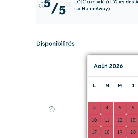
5
/
5
🙂 Personnel au top , bien sit
Précédent
Carole
a résidé à
L'Ours des
publié sur
Booking.com
)
Disponibilités
Août 2026
L
M
M
J
0
0
0
0
3
4
5
6
Précédent