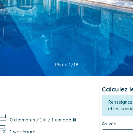
Photo 1/18
Calculez l
Renseignez 
et les condi
0 chambres
/
1 lit
/
1 canapé-lit
Arrivée
1 wc séparé