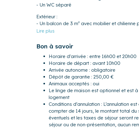
- Un WC séparé
Extérieur :
- Un balcon de 3 m² avec mobilier et chilienne 
Espace commun :
- Piscine extérieure chauffée, accessible du 18 
Bon à savoir
août, sauf les samedis. En dehors de ces dates
d'ouvertures non-contractuelles, sujettes à mod
Horaire d'arrivée : entre 16h00 et 20h00
- Sauna (protocole de réservation à voir sur pl
Horaire de départ : avant 10h00
- Espace fitness.
Arrivée autonome : obligatoire
Dépôt de garantie : 250,00 €
Vous profiterez de la localisation idéale de l
Animaux acceptés : oui
mécanique, 300 m des premiers commerces, et 
Le linge de maison est optionnel et est 
m d'altitude, la station du Corbier vous offri
logement
sommets avoisinants, tout sera réuni pour vous
Conditions d'annulation : L’annulation est 
Un restaurant bar "L'épicurien" est ouvert dans
compter de 14 jours, le montant total du 
estivale. On peut y manger de la tartiflette, fo
éventuels et les taxes de séjour seront 
commande, viennoiserie et pain le matin.
séjour ou de non-présentation, aucun re
Activités :