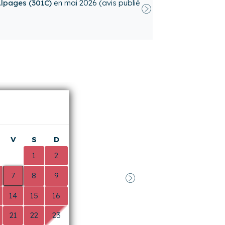
ué
Suivant
 Alpages (301C)
en
mars 2026
(avis
V
S
D
0
1
2
7
8
9
Suivant