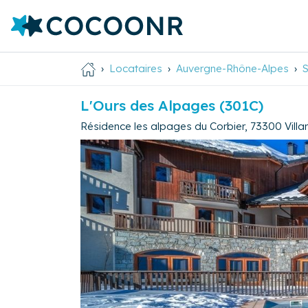
Locataires
Auvergne-Rhône-Alpes
L'Ours des Alpages (301C)
Résidence les alpages du Corbier
,
73300
Vill