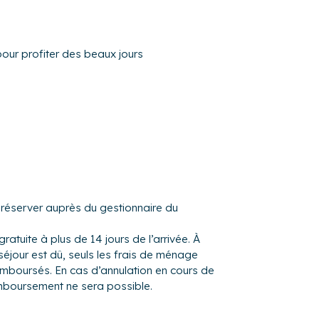
pour profiter des beaux jours
décembre au 15 avril, et du 2 juillet au 27
, la piscine est fermée. Dates
ification par la résidence.
ace).
a résidence à 50 m de la remontée
à 350 m du jardin d'enfants ESF. À 1500
à réserver auprès du gestionnaire du
ra panorama exceptionnel sur les plus beaux
 assurer un séjour des plus agréables !
gratuite à plus de 14 jours de l’arrivée. À
 la résidence en période hivernale et
séjour est dû, seuls les frais de ménage
ndue, raclette mais aussi des pizzas. Sur
remboursés. En cas d’annulation en cours de
mboursement ne sera possible.