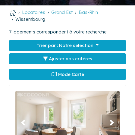
Locataires
Grand Est
Bas-Rhin
Wissembourg
7
logements correspondent à votre recherche.
Trier par :
Notre sélection
Ajuster vos critères
Mode Carte
Précédent
Suivant