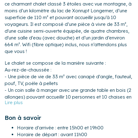
ce charmant chalet classé 3 étoiles avec vue montagne, à
moins d’un kilomètre du lac de Xonrupt Longemer, d’une
superficie de 110 m² et pouvant accueillir jusqu’à 10
voyageurs. Il est composé d’une pièce à vivre de 33 m²,
d'une cuisine semi-ouverte équipée, de quatre chambres,
d'une salle d'eau (avec douche) et d’un jardin d’environ
664 m². Wifi (fibre optique) inclus, nous n’attendons plus
que vous !
Le chalet se compose de la manière suivante :
Au-rez-de-chaussée :
- Une pièce de vie de 33 m² avec canapé d'angle, fauteuil,
pouf, TV, poêle à pellets
- Un coin salle à manger avec une grande table en bois (2
allonges) pouvant accueillir 10 personnes et 10 chaises en
bois pour se réunir autour d'un bon repas.
- Une cuisine semi-ouverte équipée avec notamment :
Bon à savoir
bouilloire électrique, four, four à micro-ondes, grille-pain,
lave-vaisselle, plaques de cuisson...
Horaire d'arrivée : entre 15h00 et 19h00
- Chambre 1 : un lit queen-size (160x200), des placards de
Horaire de départ : avant 11h00
rangements, deux tables de nuit et un coffre fort