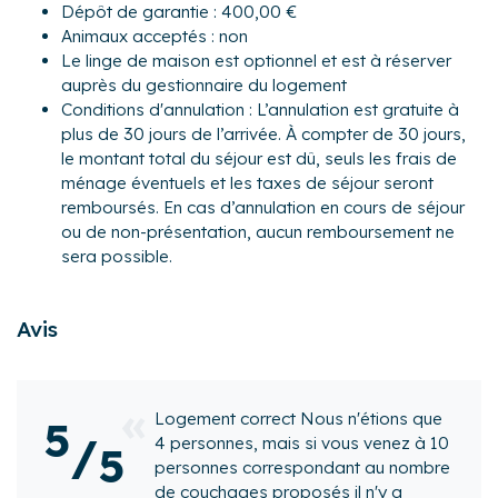
Dépôt de garantie : 400,00 €
- Un grand cellier où sont installés un lave linge, un sèche
Animaux acceptés : non
linge, un grand réfrigérateur, un porte- manteaux, le
Le linge de maison est optionnel et est à réserver
matériel de ménage et les différents appareils à raclette,
auprès du gestionnaire du logement
crêpes, fondue... Des skis peuvent être rangés dans ce
Conditions d'annulation : L’annulation est gratuite à
Au 1er étage :
espace.
plus de 30 jours de l’arrivée. À compter de 30 jours,
- Chambre 2 : un lit queen-size (160x200), un lit bébé, deux
- Une salle d'eau avec douche à l'italienne avec différents
le montant total du séjour est dû, seuls les frais de
tables de chevet et des meubles de rangement.
types de jets, un sèche serviettes, une table à langer, une
ménage éventuels et les taxes de séjour seront
- Chambre 3 : un lit double (140x190), deux tables de nuit,
baignoire bébé et un sèche-cheveux.
remboursés. En cas d’annulation en cours de séjour
un lit parapluie et une armoire penderie
- WC séparé
ou de non-présentation, aucun remboursement ne
- Chambre 4 : deux lits superposés et un lit simple, soit 5
sera possible.
couchages individuels. Chaque lit est équipé d'un éclairage
individuel.
- Une penderie est présente ainsi qu'un grand meuble
Avis
rempli de jeux et livres d'enfants.
- WC séparé
Extérieur :
 Nous n'étions que
Merci pour ce charman
5
- Un beau jardin de 664 m² exposé sud est, privé qui est
/
 si vous venez à 10
5
clos par un grillage et la propriété est fermée par un
David
a résidé à
Le C
pondant au nombre
portail à deux vantaux. Un barbecue en dur est à
Cœurs
en
juin 2026
(av
osés il n'y a