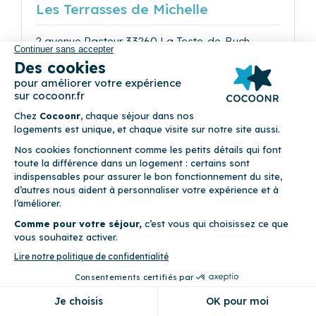
Les Terrasses de Michelle
2 avenue Pasteur 33260 La Teste-de-Buch
4
Appartement (2 chambres)
Ascenseur • Balcon • Draps fournis • Internet fibre optique •
Linge de maison fourni • WiFi
Précédent
Suivant