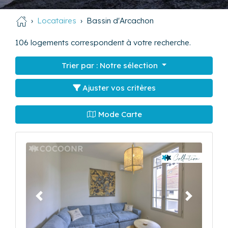
Locataires
Bassin d'Arcachon
106
logements correspondent à votre recherche.
Trier par :
Notre sélection
Ajuster vos critères
Mode Carte
Précédent
Suivant