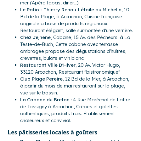
mer (Apéro tapas, dîner…)
Le Patio - Thierry Renou 1 étoile au Michelin,
10
Bd de la Plage, à Arcachon
, Cuisine française
originale à base de produits régionaux.
Restaurant élégant, salle surmontée d'une verrière.
Chez Jejhene
, Cabane,
15 Av. des Pêcheurs, à La
Teste-de-Buch
, Cette cabane avec terrasse
ombragée propose des dégustations d'huîtres,
crevettes, bulots et vin blanc.
Restaurant Ville D'Hiver
,
20 Av. Victor Hugo,
33120 Arcachon
, Restaurant "bistronomique"
Club Plage Pereire
,
12 Bd de la Mer, à Arcachon
,
à partir du mois de mai restaurant sur la plage,
vue sur le bassin.
La Cabane du Breton :
4 Rue Maréchal de Lattre
de Tassigny à Arcachon
, Crêpes et galettes
authentiques, produits frais. Établissement
chaleureux et convivial.
Les pâtisseries locales à goûters