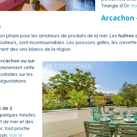
Triangle d’Or.
Voi
Arcachon –
n
ion phare pour les amateurs de produits de la mer. Les
huîtres 
culteurs, sont incontournables. Les poissons grillés, les crevettes
nt des vins blancs de la région.
rcachon ou sur
pleinement cette
 balades sur les
dégustations
 de 2
quelques minutes
t de mer et des
r, tout proche
ssin.
Voir le