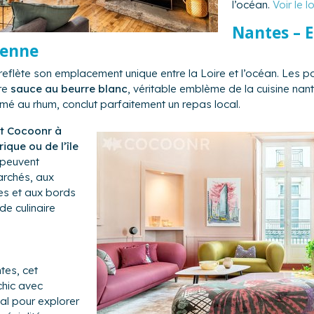
l’océan.
Voir le 
Nantes – E
ienne
eflète son emplacement unique entre la Loire et l’océan. Les po
re
sauce au beurre blanc
, véritable emblème de la cuisine nant
umé au rhum, conclut parfaitement un repas local.
t Cocoonr à
ique ou de l’île
 peuvent
archés, aux
es et aux bords
e culinaire
tes, cet
hic avec
al pour explorer