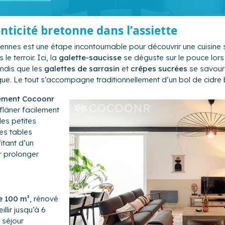
nticité bretonne dans l’assiette
ennes est une étape incontournable pour découvrir une cuisine 
 terroir. Ici, la
galette-saucisse
se déguste sur le pouce lor
ndis que les
galettes de sarrasin
et
crêpes sucrées
se savour
que. Le tout s’accompagne traditionnellement d’un bol de cidre b
ement Cocoonr
lâner facilement
les petites
es tables
fitant d’un
r prolonger
e 100 m²
, rénové
llir jusqu’à 6
 séjour