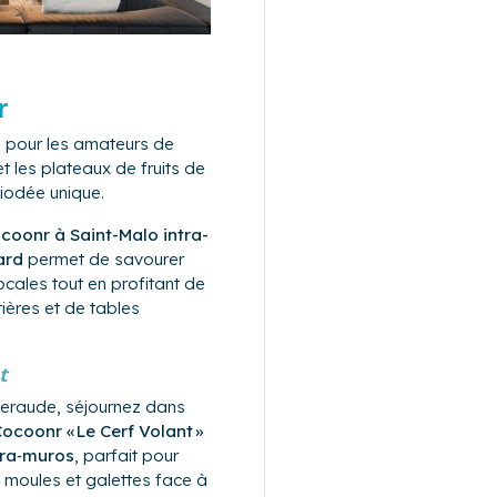
r
e pour les amateurs de
et les plateaux de fruits de
iodée unique.
oonr à Saint-Malo intra-
ard
permet de savourer
ocales tout en profitant de
ères et de tables
t
meraude, séjournez dans
coonr « Le Cerf Volant »
tra‑muros
, parfait pour
, moules et galettes face à