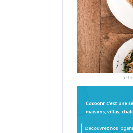
Le to
Cocoonr c'est une s
maisons, villas, chal
Découvrez nos logeme