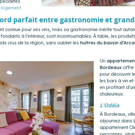
pécialités
e logement.
ord parfait entre gastronomie et grand
 connue pour ses vins, mais sa gastronomie mérite tout autant
et fondants à l’intérieur, sont incontournables. À table, les prod
ds crus de la région, sans oublier les
huîtres du bassin d’Arc
Un
appartement
Bordeaux
offre 
pour découvrir l
les bars à vin et
en profitant d’u
chaleureux.
L’Odéia
À Bordeaux, ville
séjournez dans
appartement Cli
personnes, situé