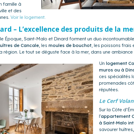
 famille à
ille et des
nnes.
Voir le logement.
ard – L’excellence des produits de la me
elle Époque, Saint-Malo et Dinard forment un duo incontournabl
uîtres de Cancale
, les
moules de bouchot
, les poissons frais 
a région. Le tout se déguste face à la mer, dans une ambiance 
Un
logement Coc
muros ou à Din
ces spécialités l
promenades côti
réputées.
Le Cerf Volan
Sur la Côte d’É
l'
appartement Co
à Saint‑Malo in
savourer huîtres