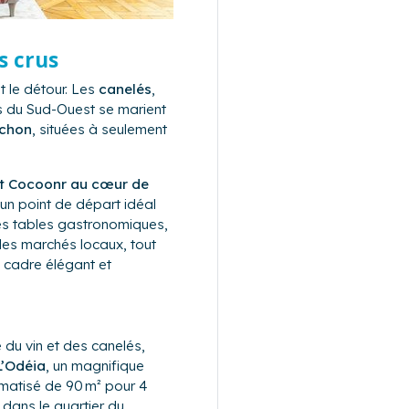
s crus
 le détour. Les
canelés
,
uits du Sud-Ouest se marient
achon
, situées à seulement
 Cocoonr au cœur de
un point de départ idéal
es tables gastronomiques,
 les marchés locaux, tout
n cadre élégant et
 du vin et des canelés,
L’Odéia
, un magnifique
matisé de 90 m² pour 4
 dans le quartier du