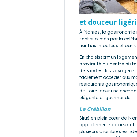
et douceur ligér
À Nantes, la gastronomie r
sont sublimés par la célèb
nantais
, moelleux et parf
En choisissant un
logemen
proximité du centre histor
de Nantes
, les voyageurs
facilement accéder aux m
restaurants gastronomiqu
de Loire, pour une escapad
élégante et gourmande.
Le Crébillon
Situé en plein cœur de Nan
appartement spacieux et c
plusieurs chambres est idé