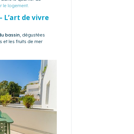
r le logement.
 L’art de vivre
du bassin
, dégustées
 et les fruits de mer