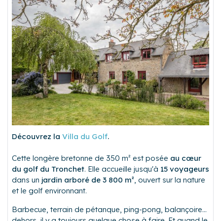
Découvrez la
Villa du Golf
.
Cette longère bretonne de 350 m² est posée
au cœur
du golf du Tronchet
. Elle accueille jusqu'à
15 voyageurs
dans un
jardin arboré de 3 800 m²
, ouvert sur la nature
et le golf environnant.
Barbecue, terrain de pétanque, ping-pong, balançoire...
dehors, il y a toujours quelque chose à faire. Et quand le