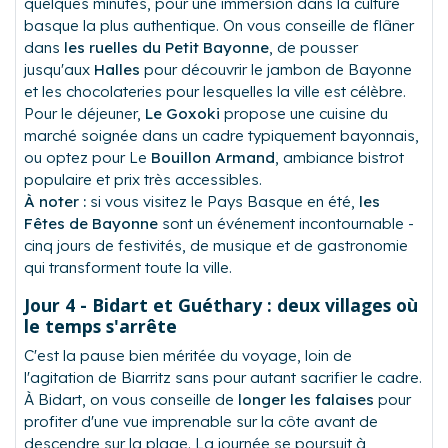
quelques minutes, pour une immersion dans la culture
basque la plus authentique. On vous conseille de flâner
dans
les ruelles du Petit Bayonne
, de pousser
jusqu'aux
Halles
pour découvrir le jambon de Bayonne
et les chocolateries pour lesquelles la ville est célèbre.
Pour le déjeuner,
Le Goxoki
propose une cuisine du
marché soignée dans un cadre typiquement bayonnais,
ou optez pour Le
Bouillon Armand
, ambiance bistrot
populaire et prix très accessibles.
À noter :
si vous visitez le Pays Basque en été,
les
Fêtes de Bayonne
sont un événement incontournable -
cinq jours de festivités, de musique et de gastronomie
qui transforment toute la ville.
Jour 4 - Bidart et Guéthary : deux villages où
le temps s'arrête
C'est la pause bien méritée du voyage, loin de
l'agitation de Biarritz sans pour autant sacrifier le cadre.
À Bidart, on vous conseille de
longer les falaises
pour
profiter d'une vue imprenable sur la côte avant de
descendre sur la plage. La journée se poursuit à