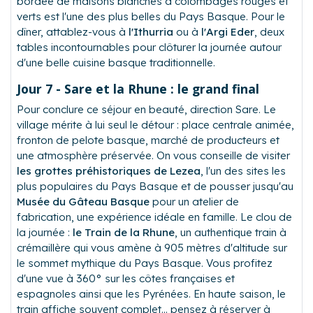
bordée de maisons blanches à colombages rouges et
verts est l'une des plus belles du Pays Basque. Pour le
dîner, attablez-vous à
l'Ithurria
ou à
l'Argi Eder
, deux
tables incontournables pour clôturer la journée autour
d'une belle cuisine basque traditionnelle.
Jour 7 - Sare et la Rhune : le grand final
Pour conclure ce séjour en beauté, direction Sare. Le
village mérite à lui seul le détour : place centrale animée,
fronton de pelote basque, marché de producteurs et
une atmosphère préservée. On vous conseille de visiter
les grottes préhistoriques de Lezea
, l'un des sites les
plus populaires du Pays Basque et de pousser jusqu'au
Musée du Gâteau Basque
pour un atelier de
fabrication, une expérience idéale en famille. Le clou de
la journée :
le Train de la Rhune
, un authentique train à
crémaillère qui vous amène à 905 mètres d'altitude sur
le sommet mythique du Pays Basque. Vous profitez
d'une vue à 360° sur les côtes françaises et
espagnoles ainsi que les Pyrénées. En haute saison, le
train affiche souvent complet... pensez à réserver à