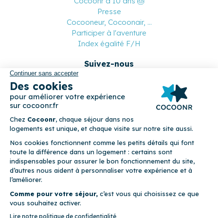
Cocoonr a 10 ans 🎂
Presse
Cocooneur, Cocoonair, ...
Participer à l'aventure
Index égalité F/H
Suivez-nous
Paiement sécurisé
© 2026 Cocoonr –
Mentions légales
–
Conditions générales de
location
–
CGU
–
Politique de confidentialité
–
Politique de
cookies
Cocoonr est conçu et développé à Rennes 🇫🇷