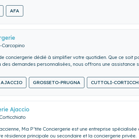
AFA
rgerie
a-Carcopino
de conciergerie dédié à simplifier votre quotidien. Que ce soit 
 des demandes personnalisées, nous offrons une assistance su
fiez-nous vos besoins, nous nous occupons du reste !
AJACCIO
GROSSETO-PRUGNA
CUTTOLI-CORTICCH
rie Ajaccio
Corticchiato
jaccienne, Ma P’tite Conciergerie est une entreprise spécialisé
e résidence principale ou secondaire et la conciergerie privée.