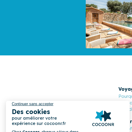
Voya
Pourqu
Cocoon
Nos de
Propr
Les o