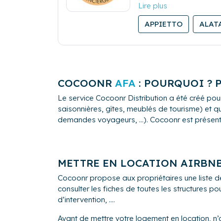
Vous avez un bien que v
APPIETTO
ALAT
Vous êtes propriétaires
logistiques que cela re
Vous partez en vacance
Autant de questions aux
COCOONR
AFA
: POURQUOI ? 
besoins.
Le service Cocoonr Distribution a été créé pour
saisonnières, gîtes, meublés de tourisme) et qu
L’ensemble des services 
demandes voyageurs, ...). Cocoonr est présent à 
visites de contrôle et l
intérieures… est adapt
Que ce soit de façon oc
saisonnière ou dans la 
METTRE EN LOCATION AIRBN
Cocoonr propose aux propriétaires une liste 
consulter les fiches de toutes les structures 
d’intervention, ....
Avant de mettre votre logement en location, n’o