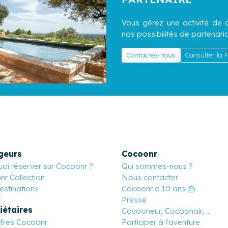
Vous gérez une activité de c
nos possibilités de partenaria
Contactez-nous
Consulter la
geurs
Cocoonr
oi réserver sur Cocoonr ?
Qui sommes-nous ?
r Collection
Nous contacter
stinations
Cocoonr a 10 ans 🎂
Presse
iétaires
Cocooneur, Cocoonair, ...
ffres Cocoonr
Participer à l'aventure