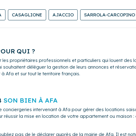
ous souhaiteriez rentabiliser mais vous hésitez car vous n’êtes
A
CASAGLIONE
AJACCIO
SARROLA-CARCOPINO
 d’une résidence principale ou secondaire et vous désirez la lou
présente?
s mais vous ne voulez pas que votre maison reste sans surveil
quelles Ma P’tite Conciergerie peut répondre en restant à l’éco
POUR QUI ?
 les propriétaires professionnels et particuliers qui louent de
i souhaitent déléguer la gestion de leurs annonces et réservation
que nous proposons tels que le check-in, le check-out, le ménage
Afa et sur tout le territoire français.
es aérations de votre logement durant votre absence, le relève d
é à vos demandes .
casionnelle ou régulière, Ma P’tite Conciergerie vous accompa
surveillance et l’intendance de votre maison.
B
SON BIEN À AFA
de conciergeries intervenant à Afa pour gérer des locations s
pour réussir la mise en location de votre appartement ou maison 
ubliez pas de le déclarer auprès de la mairie de Afa. Il est no