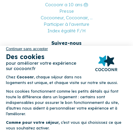
Cocoonr a 10 ans 🎂
Presse
Cocooneur, Cocoonair, ...
Participer à l'aventure
Index égalité F/H
Suivez-nous
Paiement sécurisé
© 2026 Cocoonr –
Mentions légales
–
Conditions générales de
location
–
CGU
–
Politique de confidentialité
–
Politique de
cookies