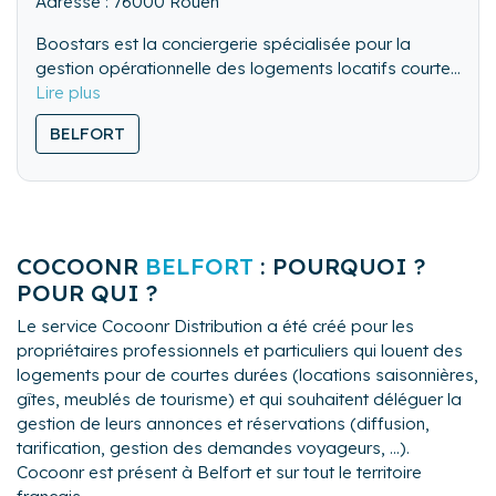
Adresse : 76000 Rouen
Boostars est la conciergerie spécialisée pour la
gestion opérationnelle des logements locatifs courtes
durées.
Nous sommes présents et reconnus sur toute la
Notre conciergerie intervient pour assurer les Check
BELFORT
Normandie et nous développons à présent sur tout le
in, Check out, le ménage et le lavage du linge des
territoire national.
logements afin de permettre les rotations de
Nos prestations de qualité et à justes coûts sont
Nous sommes également adhérents et membre du
voyageurs.
assurés par des collaborateurs “Boosters” qualifiés,
Village by CA, gage de notre sérieux et de
soucieux de l’accueil et de la confiance que vous en
l'accompagnement de notre développement.
attendez.
COCOONR
BELFORT
: POURQUOI ?
POUR QUI ?
Le service Cocoonr Distribution a été créé pour les
propriétaires professionnels et particuliers qui louent des
logements pour de courtes durées (locations saisonnières,
gîtes, meublés de tourisme) et qui souhaitent déléguer la
gestion de leurs annonces et réservations (diffusion,
tarification, gestion des demandes voyageurs, ...).
Cocoonr est présent à Belfort et sur tout le territoire