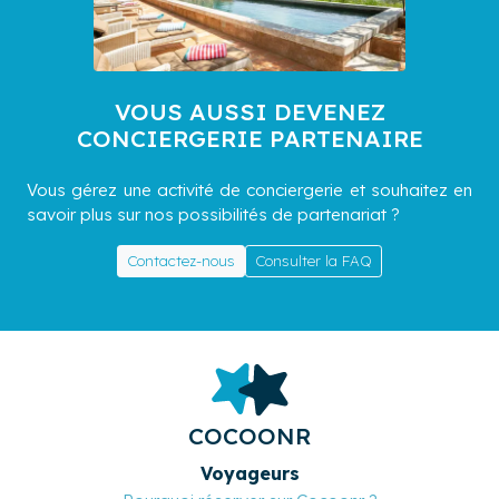
VOUS AUSSI DEVENEZ
CONCIERGERIE PARTENAIRE
Vous gérez une activité de conciergerie et souhaitez en
savoir plus sur nos possibilités de partenariat ?
Contactez-nous
Consulter la FAQ
COCOONR
Voyageurs