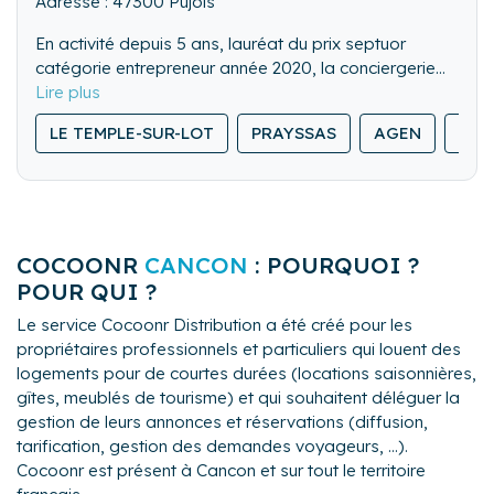
Adresse : 47300 Pujols
En activité depuis 5 ans, lauréat du prix septuor
catégorie entrepreneur année 2020, la conciergerie
facilite la vie des loueurs de biens immobilier en
réalisant à leurs places les interventions à leur
LE TEMPLE-SUR-LOT
PRAYSSAS
AGEN
FOU
domicile. Accueil des locataires, assistances,
ménage, blanchisserie…
Les locataires auront droits à un accueil chaleureux,
accompagné de quelques produits du sud-ouest, en
fonction des saisons et divers partenariats.
COCOONR
CANCON
: POURQUOI ?
POUR QUI ?
Le service Cocoonr Distribution a été créé pour les
propriétaires professionnels et particuliers qui louent des
logements pour de courtes durées (locations saisonnières,
gîtes, meublés de tourisme) et qui souhaitent déléguer la
gestion de leurs annonces et réservations (diffusion,
tarification, gestion des demandes voyageurs, ...).
Cocoonr est présent à Cancon et sur tout le territoire