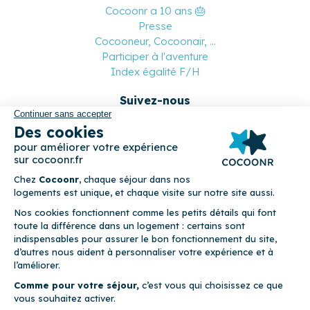
Cocoonr a 10 ans 🎂
Presse
Cocooneur, Cocoonair, ...
Participer à l'aventure
Index égalité F/H
Suivez-nous
Paiement sécurisé
© 2026 Cocoonr –
Mentions légales
–
Conditions générales de
location
–
CGU
–
Politique de confidentialité
–
Politique de
cookies