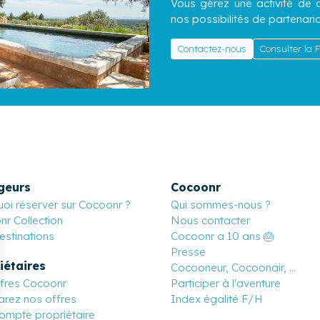
Vous gérez une activité de c
nos possibilités de partenaria
Contactez-nous
Consulter la
geurs
Cocoonr
oi réserver sur Cocoonr ?
Qui sommes-nous ?
r Collection
Nous contacter
stinations
Cocoonr a 10 ans 🎂
Presse
iétaires
Cocooneur, Cocoonair, ...
ffres Cocoonr
Participer à l'aventure
rez nos offres
Index égalité F/H
ompte propriétaire