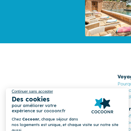
Voya
Pourqu
Cocoon
Nos de
Propr
Les o
Compa
Mon c