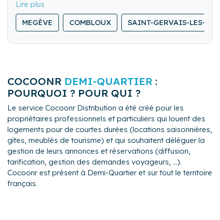
locale et personnalisée. Formée professionnellement
aux exigences de l'hospitalité: accueil attentionné de
MEGÈVE
COMBLOUX
SAINT-GERVAIS-LES-BA
vos voyageurs, ménage professionnel et linge
hôtelier impeccables, communication 7j/7 avec vos
locataires, mise à disposition des consommables et
produits ménagers, vérification complète et ménage
après chaque séjour, entretien régulier du logement,
COCOONR
DEMI-QUARTIER
:
petites attentions et services dédiés aux voyageurs.
POURQUOI ? POUR QUI ?
Le service Cocoonr Distribution a été créé pour les
propriétaires professionnels et particuliers qui louent des
logements pour de courtes durées (locations saisonnières,
gîtes, meublés de tourisme) et qui souhaitent déléguer la
gestion de leurs annonces et réservations (diffusion,
tarification, gestion des demandes voyageurs, ...).
Cocoonr est présent à Demi-Quartier et sur tout le territoire
français.