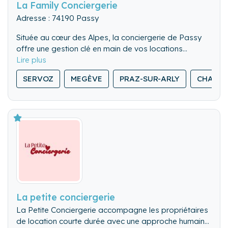
La Family Conciergerie
Adresse : 74190 Passy
Située au cœur des Alpes, la conciergerie de Passy
offre une gestion clé en main de vos locations
saisonnières, avec des services de ménage, d’accueil
personnalisé et de maintenance. Passionnés par
SERVOZ
MEGÈVE
PRAZ-SUR-ARLY
CHAMON
notre région, nous proposons également des
prestations uniques, comme des cours de tennis
dispensés par un moniteur diplômé, pour garantir une
expérience inoubliable à vos locataires.
La petite conciergerie
La Petite Conciergerie accompagne les propriétaires
de location courte durée avec une approche humaine,