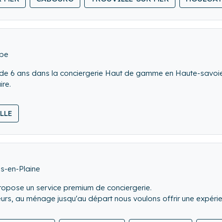
ité et à justes coûts sont assurés par des collaborateurs “Boost
n attendez.
rbe
 de 6 ans dans la conciergerie Haut de gamme en Haute-savoie, 
ire.
LLE
s-en-Plaine
ropose un service premium de conciergerie.
urs, au ménage jusqu'au départ nous voulons offrir une expérien