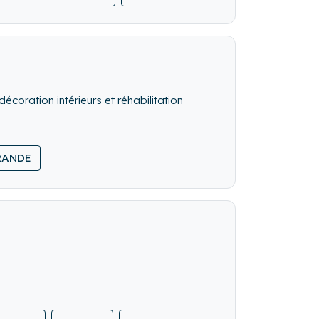
riat avec Book&Pay, jusqu'au départ des
ation de puériculture, l'entretien et les
écoration intérieurs et réhabilitation
RANDE