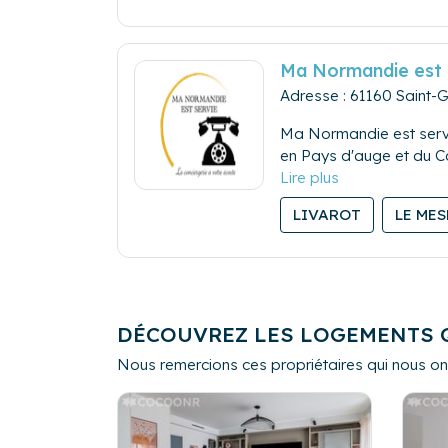
Ma Normandie est 
Adresse : 61160 Saint-
Ma Normandie est servi
en Pays d'auge et du 
Nos prestations :
* Conseils pour l'aménag
LIVAROT
LE ME
* Gestion des réservati
voyageurs
* Suivi de travaux, gest
* Petites réparation et 
* Conseils touristiques
DÉCOUVREZ LES LOGEMENTS 
Nous remercions ces propriétaires qui nous ont