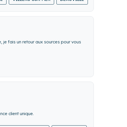
ers” qualifiés, soucieux de l’accueil et de
je fais un retour aux sources pour vous
ce client unique.