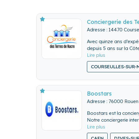
Conciergerie des T
Adresse : 14470 Course
Avec quinze ans d’expé
depuis 5 ans sur la Côt
La conciergerie accueil
COURSEULLES-SUR-
Boostars
Adresse : 76000 Rouen
Boostars est la concier
Notre conciergerie inte
les rotations de voyage
Nous sommes présents et
CAEN
DIVES-SU
Nous sommes également