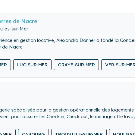
erres de Nacre
ulles-sur-Mer
rience en gestion locative, Alexandra Donner a fondé la Concie
e de Nacre.
le les vacanciers, loue draps et serviettes, et gère également l
MER
LUC-SUR-MER
GRAYE-SUR-MER
VER-SUR-ME
gerie spécialisée pour la gestion opérationnelle des logements 
rvient pour assurer les Check in, Check out, le ménage et le lav
urs.
 reconnus sur toute la Normandie et nous développons à présent
R-MER
CABOURG
TROUVILLE-SUR-MER
HOULGAT
 adhérents et membre du Village by CA, gage de notre série