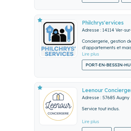
Nous vous proposons di
clients, en passant par l
réparations mais aussi 
Philchrys'ervices
N’hésitez pas à nous co
Adresse : 14114 Ver-su
https://duhome-concier
Conciergerie, gestion de
d'appartements et mai
PORT-EN-BESSIN-HU
Leenour Concierge
Adresse : 57685 Augny
Service tout inclus.