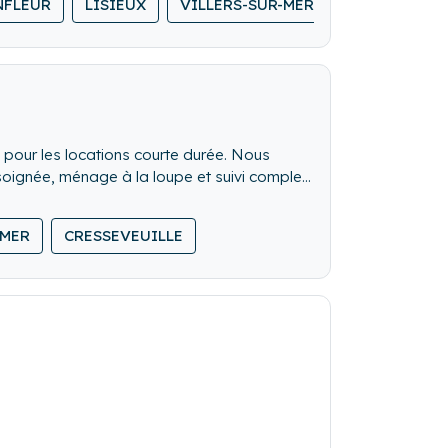
NFLEUR
LISIEUX
VILLERS-SUR-MER
s pour les locations courte durée. Nous
 soignée, ménage à la loupe et suivi complet
uement avec des propriétaires partageant
es propriétaires et l'entière satisfaction
-MER
CRESSEVEUILLE
ngularité de votre logement et à votre