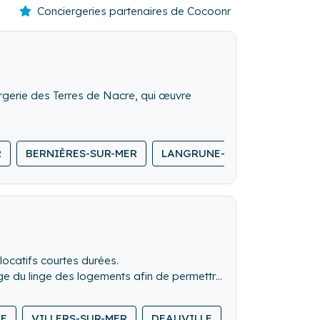
Conciergeries partenaires de Cocoonr
rgerie des Terres de Nacre, qui œuvre
e ménage, parmi d’autres services.
R
BERNIÈRES-SUR-MER
LANGRUNE-SUR-MER
DOU
locatifs courtes durées.
age du linge des logements afin de permettre
 sur tout le territoire national.
E
VILLERS-SUR-MER
DEAUVILLE
HONFLEUR
ux et de l'accompagnement de notre