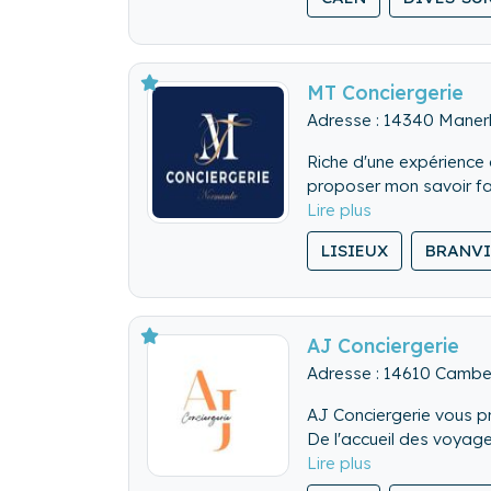
développement.
Nos prestations de qual
la confiance que vous e
MT Conciergerie
Adresse : 14340 Mane
Riche d'une expérience
proposer mon savoir fa
LISIEUX
BRANVI
AJ Conciergerie
Adresse : 14610 Cambe
AJ Conciergerie vous p
De l'accueil des voyage