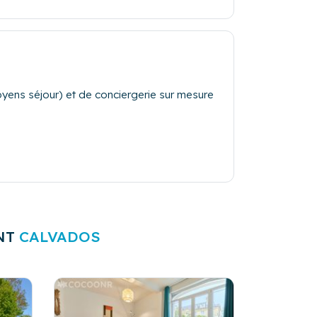
yens séjour) et de conciergerie sur mesure
anchisserie ; accueil et départ des
vénements privatifs et professionnels
NT
CALVADOS