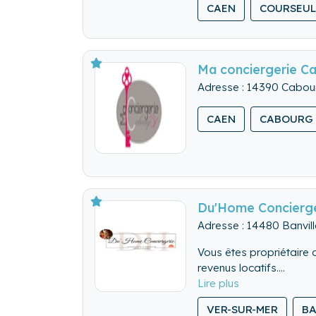
CAEN
COURSEUL
Ma conciergerie C
Adresse : 14390 Cabou
CAEN
CABOURG
Du'Home Concierge
Adresse : 14480 Banvill
Vous êtes propriétaire 
revenus locatifs.
Du'Home Conciergerie e
L'EXCELLENCE AU SER
VER-SUR-MER
BA
CONFORT