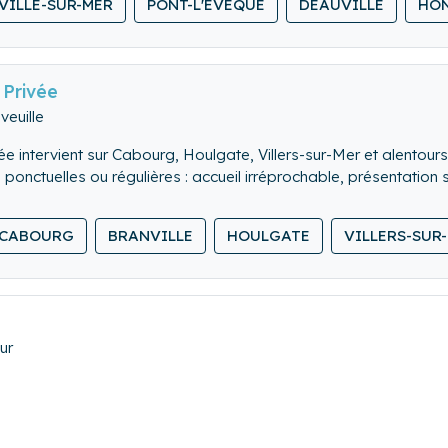
VILLE-SUR-MER
PONT-L'ÉVÊQUE
DEAUVILLE
HO
 Privée
veuille
e intervient sur Cabourg, Houlgate, Villers-sur-Mer et alentour
 ponctuelles ou régulières : accueil irréprochable, présentation
 nous privilégions la qualité à la quantité et collaborons uniq
 excellence. Notre engagement est simple : assurer la sérénité d
CABOURG
BRANVILLE
HOULGATE
VILLERS-SUR
ue chaque détail compte, nous adaptons nos prestations à la si
ur