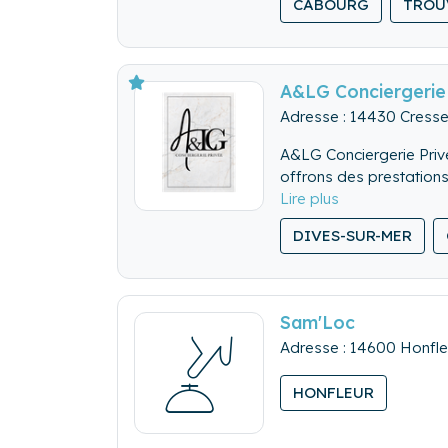
CABOURG
TROU
A&LG Conciergerie
Adresse : 14430 Cresse
A&LG Conciergerie Privé
offrons des prestations
des séjours. Chez A&LG,
nos valeurs. Exigence et
DIVES-SUR-MER
des voyageurs. Parce q
niveau d'exigence.
Sam'Loc
Adresse : 14600 Honfle
HONFLEUR