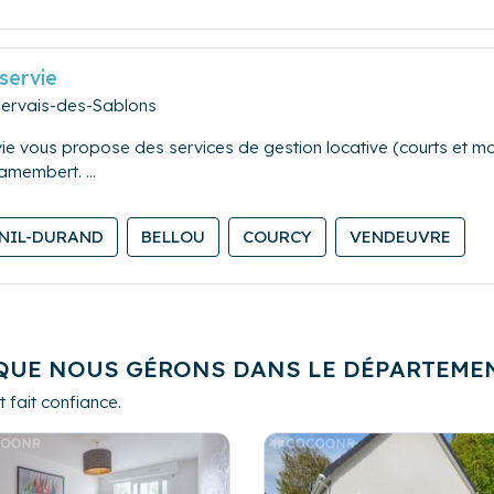
servie
Gervais-des-Sablons
e vous propose des services de gestion locative (courts et mo
Camembert.
ement et l'optimisation de revenus locatifs, décoration, ...
SNIL-DURAND
BELLOU
COURCY
VENDEUVRE
ons, de la communication avec les clients, du ménage et de la bl
ion des livraisons
entretien courant
 en promouvant les animations et les services locaux pour des é
QUE NOUS GÉRONS DANS LE DÉPARTEME
 fait confiance.