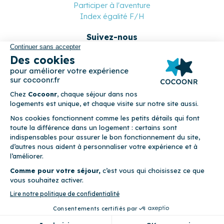
Participer à l'aventure
Index égalité F/H
Suivez-nous
Paiement sécurisé
© 2026 Cocoonr –
Mentions légales
–
Conditions générales de
location
–
CGU
–
Politique de confidentialité
–
Politique de
cookies
Cocoonr est conçu et développé à Rennes 🇫🇷