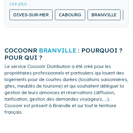
locations courte durée. Nous offrons des prestations
ponctuelles ou régulières : accueil irréprochable,
DIVES-SUR-MER
CABOURG
BRANVILLE
HO
présentation soignée, ménage à la loupe et suivi
complet des séjours. Chez A&LG, nous privilégions la
qualité à la quantité et collaborons uniquement avec
des propriétaires partageant nos valeurs. Exigence et
excellence. Notre engagement est simple : assurer la
COCOONR
BRANVILLE
: POURQUOI ?
sérénité des propriétaires et l'entière satisfaction des
voyageurs. Parce que chaque détail compte, nous
POUR QUI ?
adaptons nos prestations à la singularité de votre
Le service Cocoonr Distribution a été créé pour les
logement et à votre niveau d'exigence.
propriétaires professionnels et particuliers qui louent des
logements pour de courtes durées (locations saisonnières,
gîtes, meublés de tourisme) et qui souhaitent déléguer la
gestion de leurs annonces et réservations (diffusion,
tarification, gestion des demandes voyageurs, ...).
Cocoonr est présent à Branville et sur tout le territoire
français.