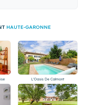
NT
HAUTE-GARONNE
ise
L'Oasis De Calmont