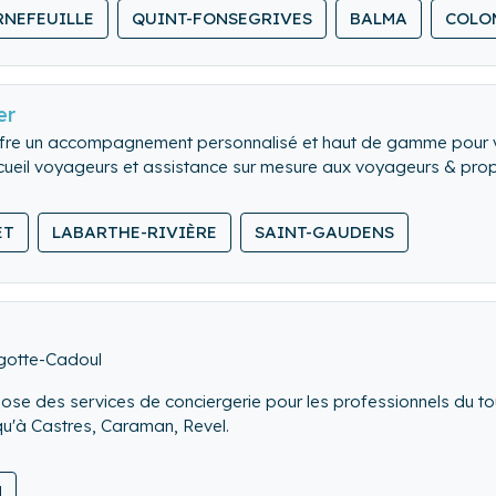
NEFEUILLE
QUINT-FONSEGRIVES
BALMA
COLO
er
ffre un accompagnement personnalisé et haut de gamme pour vo
ccueil voyageurs et assistance sur mesure aux voyageurs & propr
ET
LABARTHE-RIVIÈRE
SAINT-GAUDENS
gotte-Cadoul
ose des services de conciergerie pour les professionnels du tour
qu'à Castres, Caraman, Revel.
N