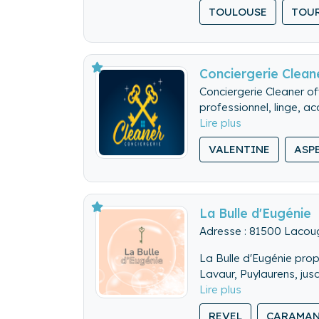
TOULOUSE
TOUR
Conciergerie Clean
Conciergerie Cleaner o
professionnel, linge, a
VALENTINE
ASP
La Bulle d'Eugénie
Adresse : 81500 Lacou
La Bulle d'Eugénie prop
Lavaur, Puylaurens, jus
REVEL
CARAMA