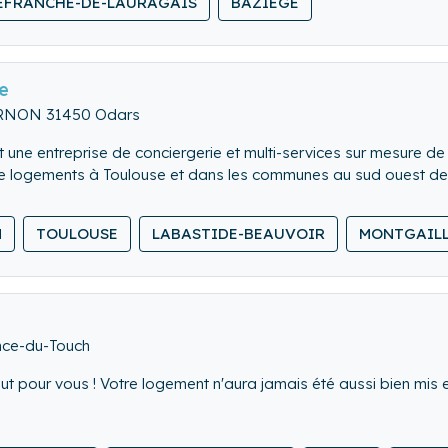
EFRANCHE-DE-LAURAGAIS
BAZIÈGE
e
URNON 31450 Odars
 une entreprise de conciergerie et multi-services sur mesure de
logements à Toulouse et dans les communes au sud ouest de la
N
TOULOUSE
LABASTIDE-BEAUVOIR
MONTGAIL
nce-du-Touch
t pour vous ! Votre logement n'aura jamais été aussi bien mis e