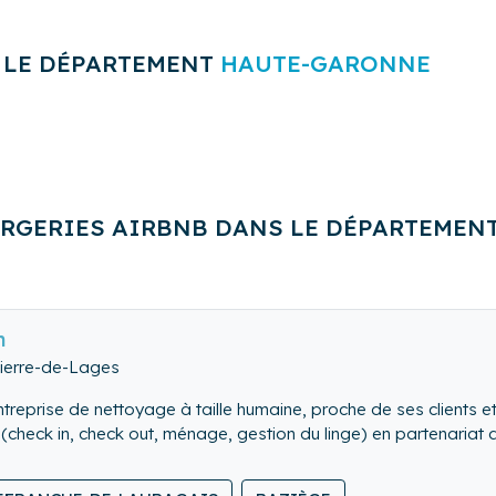
 LE DÉPARTEMENT
HAUTE-GARONNE
ERGERIES AIRBNB DANS LE DÉPARTEMEN
n
Pierre-de-Lages
ntreprise de nettoyage à taille humaine, proche de ses clients e
 (check in, check out, ménage, gestion du linge) en partenariat
 ces contraintes, faites appel à nous et nous gérons à votre pl