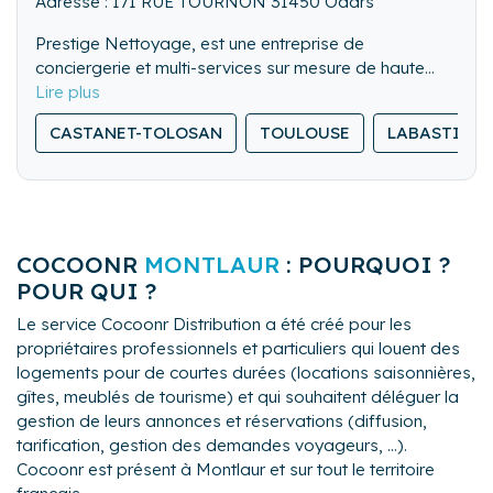
Adresse : 171 RUE TOURNON 31450 Odars
Prestige Nettoyage, est une entreprise de
conciergerie et multi-services sur mesure de haute
qualité qui s'adapte à vos besoins.
Nous nous occupons de logements à Toulouse et
CASTANET-TOLOSAN
TOULOUSE
LABASTIDE
dans les communes au sud ouest de la ville, à 20 km
autour de Odars.
COCOONR
MONTLAUR
: POURQUOI ?
POUR QUI ?
Le service Cocoonr Distribution a été créé pour les
propriétaires professionnels et particuliers qui louent des
logements pour de courtes durées (locations saisonnières,
gîtes, meublés de tourisme) et qui souhaitent déléguer la
gestion de leurs annonces et réservations (diffusion,
tarification, gestion des demandes voyageurs, ...).
Cocoonr est présent à Montlaur et sur tout le territoire