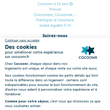
Cocoonr a 10 ans 🎂
Presse
Cocooneur, Cocoonair, ...
Participer à l'aventure
Index égalité F/H
Suivez-nous
Paiement sécurisé
© 2026 Cocoonr –
Mentions légales
–
Conditions générales de
location
–
CGU
–
Politique de confidentialité
–
Politique de
cookies