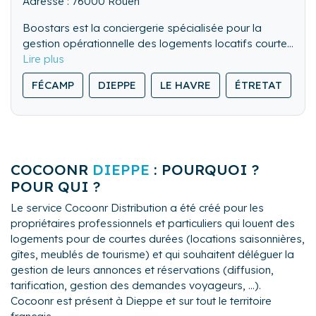
Adresse : 76000 Rouen
Boostars est la conciergerie spécialisée pour la
gestion opérationnelle des logements locatifs courtes
durées.
Nous sommes présents et reconnus sur toute la
Notre conciergerie intervient pour assurer les Check
FÉCAMP
DIEPPE
LE HAVRE
ÉTRETAT
R
Normandie et nous développons à présent sur tout le
in, Check out, le ménage et le lavage du linge des
territoire national.
logements afin de permettre les rotations de
Nos prestations de qualité et à justes coûts sont
Nous sommes également adhérents et membre du
voyageurs.
assurés par des collaborateurs “Boosters” qualifiés,
Village by CA, gage de notre sérieux et de
soucieux de l’accueil et de la confiance que vous en
l'accompagnement de notre développement.
attendez.
COCOONR
DIEPPE
: POURQUOI ?
POUR QUI ?
Le service Cocoonr Distribution a été créé pour les
propriétaires professionnels et particuliers qui louent des
logements pour de courtes durées (locations saisonnières,
gîtes, meublés de tourisme) et qui souhaitent déléguer la
gestion de leurs annonces et réservations (diffusion,
tarification, gestion des demandes voyageurs, ...).
Cocoonr est présent à Dieppe et sur tout le territoire