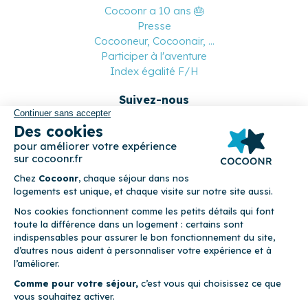
Cocoonr a 10 ans 🎂
Presse
Cocooneur, Cocoonair, ...
Participer à l'aventure
Index égalité F/H
Suivez-nous
Paiement sécurisé
© 2026 Cocoonr –
Mentions légales
–
Conditions générales de
location
–
CGU
–
Politique de confidentialité
–
Politique de
cookies