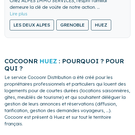
Chez ALPES IMMO SERVICES, l'esprit familial
demeure la clé de voûte de notre action.
De l'accueil des voyageurs à leur départ, de la mise
en valeur permanente du bien loué à l'entretien
LES DEUX ALPES
GRENOBLE
HUEZ
courant du logement, nos prestations haut de gamme
et personnalisées n'ont qu'un seul but: la satisfaction
permanente de nos clients.
Alors rencontrons-nous et cheminons ensemble.
COCOONR
HUEZ
: POURQUOI ? POUR
QUI ?
Le service Cocoonr Distribution a été créé pour les
propriétaires professionnels et particuliers qui louent des
logements pour de courtes durées (locations saisonnières,
gîtes, meublés de tourisme) et qui souhaitent déléguer la
gestion de leurs annonces et réservations (diffusion,
tarification, gestion des demandes voyageurs, ...).
Cocoonr est présent à Huez et sur tout le territoire
français.