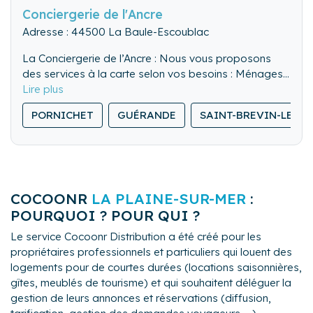
Conciergerie de l'Ancre
Adresse : 44500 La Baule-Escoublac
La Conciergerie de l’Ancre : Nous vous proposons
des services à la carte selon vos besoins : Ménages,
Check-In & Check-Out et nettoyage de linge,
aération/rafraîchissement des logements, réception
PORNICHET
GUÉRANDE
SAINT-BREVIN-LES-P
des courriers…
COCOONR
LA PLAINE-SUR-MER
:
POURQUOI ? POUR QUI ?
Le service Cocoonr Distribution a été créé pour les
propriétaires professionnels et particuliers qui louent des
logements pour de courtes durées (locations saisonnières,
gîtes, meublés de tourisme) et qui souhaitent déléguer la
gestion de leurs annonces et réservations (diffusion,