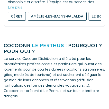
disponible et discrète. L'équipe est au service des
clients, c'est l'objet même de notre existence. Avec
Lou&Vous Conciergerie, c'est l'assurance d'une
CÉRET
AMÉLIE-LES-BAINS-PALALDA
LE BOUL
prestation de qualité, des locataires heureux et
prompts à revenir. Ayez confiance !
COCOONR
LE PERTHUS
: POURQUOI ?
POUR QUI ?
Le service Cocoonr Distribution a été créé pour les
propriétaires professionnels et particuliers qui louent des
logements pour de courtes durées (locations saisonnières,
gîtes, meublés de tourisme) et qui souhaitent déléguer la
gestion de leurs annonces et réservations (diffusion,
tarification, gestion des demandes voyageurs, ...).
Cocoonr est présent à Le Perthus et sur tout le territoire
français.