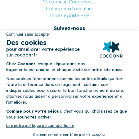
Cocooneur, Cocoonair, ...
Participer à l'aventure
Index égalité F/H
Suivez-nous
Paiement sécurisé
© 2026 Cocoonr –
Mentions légales
–
Conditions générales de
location
–
CGU
–
Politique de confidentialité
–
Politique de
cookies
Cocoonr est conçu et développé à Rennes 🇫🇷