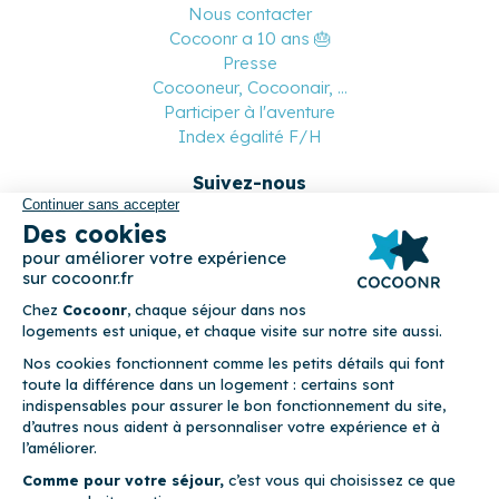
Nous contacter
Cocoonr a 10 ans 🎂
Presse
Cocooneur, Cocoonair, ...
Participer à l'aventure
Index égalité F/H
Suivez-nous
Paiement sécurisé
© 2026 Cocoonr –
Mentions légales
–
Conditions générales de
location
–
CGU
–
Politique de confidentialité
–
Politique de