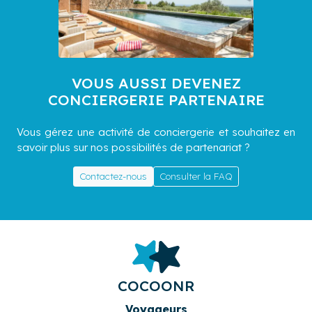
VOUS AUSSI DEVENEZ
CONCIERGERIE PARTENAIRE
Vous gérez une activité de conciergerie et souhaitez en
savoir plus sur nos possibilités de partenariat ?
Contactez-nous
Consulter la FAQ
COCOONR
Voyageurs