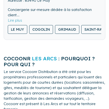
Adresse : 83490 Le Muy
Conciergerie sur-mesure dédiée à la satisfaction
client.
Je propose un accompagnement personnalisé avec
des prestations complètes : accueil et départ des
LE MUY
COGOLIN
GRIMAUD
SAINT-RAPH
voyageurs en personne (check-in / check-out),
gestion du ménage, blanchisserie et suivi attentif tout
au long du séjour. Mon objectif : offrir une expérience
irréprochable, tant pour les propriétaires que pour les
voyageurs.
COCOONR
LES ARCS
: POURQUOI ?
POUR QUI ?
Le service Cocoonr Distribution a été créé pour les
propriétaires professionnels et particuliers qui louent des
logements pour de courtes durées (locations saisonnières,
gîtes, meublés de tourisme) et qui souhaitent déléguer la
gestion de leurs annonces et réservations (diffusion,
tarification, gestion des demandes voyageurs, ...).
Cocoonr est présent à Les Arcs et sur tout le territoire