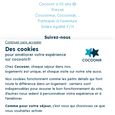
Cocoonr a 10 ans 🎂
Presse
Cocooneur, Cocoonair, ...
Participer à l'aventure
Index égalité F/H
Suivez-nous
Paiement sécurisé
© 2026 Cocoonr –
Mentions légales
–
Conditions générales de
location
–
CGU
–
Politique de confidentialité
–
Politique de
cookies