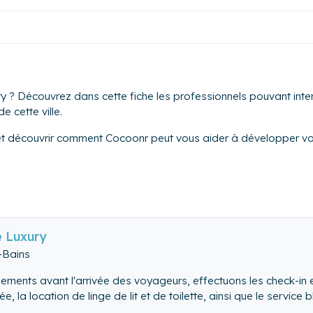
 ? Découvrez dans cette fiche les professionnels pouvant inter
e cette ville.
et découvrir comment Cocoonr peut vous aider à développer vot
 Luxury
-Bains
ments avant l'arrivée des voyageurs, effectuons les check-in 
ée, la location de linge de lit et de toilette, ainsi que le servic
pas...), pour l'arrosage des plantes si besoin, ainsi que tout aut