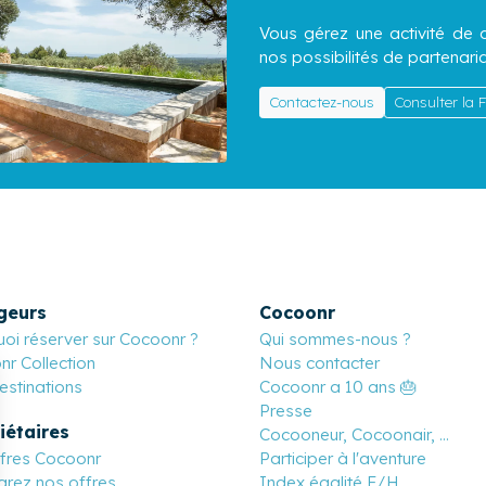
Vous gérez une activité de c
nos possibilités de partenaria
Contactez-nous
Consulter la
geurs
Cocoonr
oi réserver sur Cocoonr ?
Qui sommes-nous ?
r Collection
Nous contacter
stinations
Cocoonr a 10 ans 🎂
Presse
iétaires
Cocooneur, Cocoonair, ...
ffres Cocoonr
Participer à l'aventure
rez nos offres
Index égalité F/H