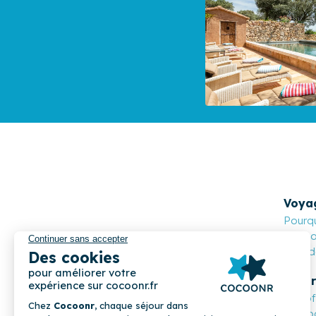
Voya
Pourqu
Cocoon
Nos de
Propr
Les o
Compa