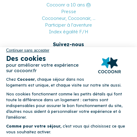
Cocoonr a 10 ans 🎂
Presse
Cocooneur, Cocoonair, ...
Participer à l'aventure
Index égalité F/H
Suivez-nous
Paiement sécurisé
© 2026 Cocoonr –
Mentions légales
–
Conditions générales de
location
–
CGU
–
Politique de confidentialité
–
Politique de
cookies