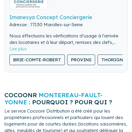
Imanesya Concept Conciergerie
Adresse : 77130 Marolles-sur-Seine
Nous effectuons les vérifications d’usage à l’arrivée
des locataires et à leur départ, remises des clefs,
visite des lieux. Nous pouvons également gérer les
Nous nettoyons de fond en comble l’ensemble du
locations de dernière minute.
BRIE-COMTE-ROBERT
PROVINS
THORIGNY-S
logement.
Nous lavons, repassons et rangeons le linge de
maison.
COCOONR
MONTEREAU-FAULT-
YONNE
: POURQUOI ? POUR QUI ?
Le service Cocoonr Distribution a été créé pour les
propriétaires professionnels et particuliers qui louent des
logements pour de courtes durées (locations saisonnières,
gîtes, meublés de tourisme) et qui souhaitent déléguer la