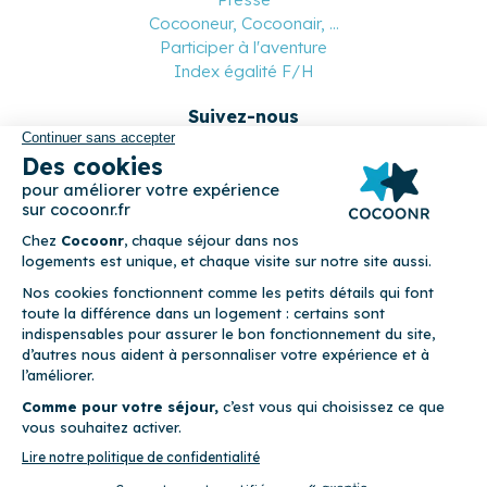
Cocooneur, Cocoonair, ...
Participer à l'aventure
Index égalité F/H
Suivez-nous
Paiement sécurisé
© 2026 Cocoonr –
Mentions légales
–
Conditions générales de
location
–
CGU
–
Politique de confidentialité
–
Politique de
cookies
Cocoonr est conçu et développé à Rennes 🇫🇷