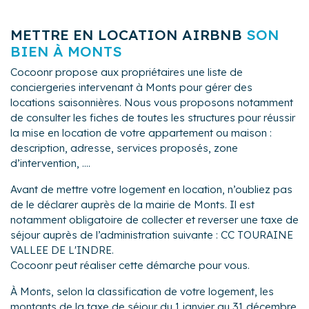
ciment d’une conciergerie solide.
METTRE EN LOCATION AIRBNB
SON
Confiance, sérénité et rentabilité sont les fondations
BIEN À MONTS
d’une relation durable
Cocoonr propose aux propriétaires une liste de
Disponibilité, efficacité et réactivité sont la charpente
conciergeries intervenant à Monts pour gérer des
d’une location saisonnière de qualité
locations saisonnières. Nous vous proposons notamment
Chez GTH CONCIERGERIE, nous pensons qu’une
de consulter les fiches de toutes les structures pour réussir
autre vision de l’immobilier et de la location
la mise en location de votre appartement ou maison :
saisonnière est possible à condition d’être bien
description, adresse, services proposés, zone
Parlons peu, parlons BIEN. Le votre
accompagner.
d’intervention, ....
Bienvenue dans la maison
Avant de mettre votre logement en location, n’oubliez pas
de le déclarer auprès de la mairie de Monts. Il est
GTH CONCIERGERIE
notamment obligatoire de collecter et reverser une taxe de
séjour auprès de l’administration suivante : CC TOURAINE
VALLEE DE L'INDRE.
Cocoonr peut réaliser cette démarche pour vous.
À Monts, selon la classification de votre logement, les
montants de la taxe de séjour du 1 janvier au 31 décembre