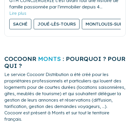
GTH CONCIERGERIE c’est avant tout une histoire de
famille passionnée par l’immobilier depuis 4
génération.
Après 15 ans dans le secteur de l’immobilier et la
SACHÉ
JOUÉ-LÈS-TOURS
MONTLOUIS-SUR-LO
gestion locative
la rénovation de + de 700 logements
la création de 5 sociétés dans le secteur de
l’immobilier et l’investissement
COCOONR
MONTS
: POURQUOI ? POUR
la création d’une auto entreprise dans le secteur du
QUI ?
nettoyage
Le service Cocoonr Distribution a été créé pour les
propriétaires professionnels et particuliers qui louent des
être devenu propriétaires puis ensuite investisseur
logements pour de courtes durées (locations saisonnières,
Nous avons, dans le prolongement de nos
gîtes, meublés de tourisme) et qui souhaitent déléguer la
précédentes expériences fait la création d’une
gestion de leurs annonces et réservations (diffusion,
conciergerie locative et immobilière. GTH
tarification, gestion des demandes voyageurs, ...).
Le secteur de la location saisonnière est un métier à
CONCIERGERIE
Cocoonr est présent à Monts et sur tout le territoire
part entière qui ne s’improvise pas.
français.
Compétences, expérience et savoir faire sont le