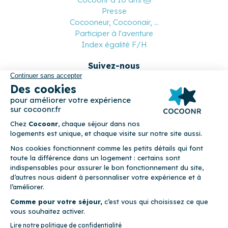
Presse
Cocooneur, Cocoonair, ...
Participer à l'aventure
Index égalité F/H
Suivez-nous
Paiement sécurisé
© 2026 Cocoonr –
Mentions légales
–
Conditions générales de
location
–
CGU
–
Politique de confidentialité
–
Politique de
cookies
Cocoonr est conçu et développé à Rennes 🇫🇷