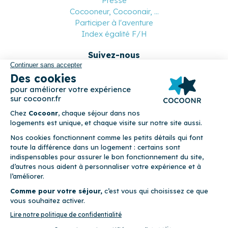
Presse
Cocooneur, Cocoonair, ...
Participer à l'aventure
Index égalité F/H
Suivez-nous
Paiement sécurisé
© 2026 Cocoonr –
Mentions légales
–
Conditions générales de
location
–
CGU
–
Politique de confidentialité
–
Politique de
cookies
Cocoonr est conçu et développé à Rennes 🇫🇷